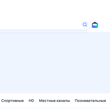
Спортивные
HD
Местные каналы
Познавательные