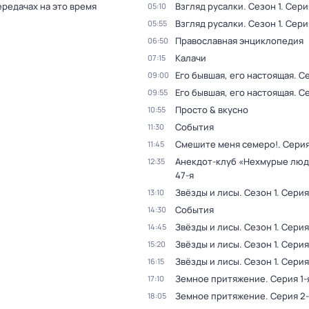
ередачах на это время
Взгляд русалки
. Сезон 1
. Сери
05:10
Взгляд русалки
. Сезон 1
. Сери
05:55
Православная энциклопедия
06:50
Калачи
07:15
Его бывшая, его настоящая
. С
09:00
Его бывшая, его настоящая
. С
09:55
Просто & вкусно
10:55
События
11:30
Смешите меня семеро!
. Сери
11:45
Анекдот-клуб «Нехмурые лю
12:35
47-я
Звёзды и лисы
. Сезон 1
. Серия
13:10
События
14:30
Звёзды и лисы
. Сезон 1
. Серия
14:45
Звёзды и лисы
. Сезон 1
. Серия
15:20
Звёзды и лисы
. Сезон 1
. Серия
16:15
Земное притяжение
. Серия 1-
17:10
Земное притяжение
. Серия 2
18:05