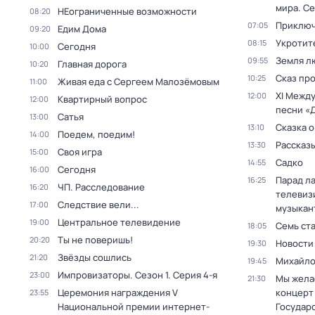
мира
. Се
НЕограниченные возможности
08:20
Приключ
07:05
Едим Дома
09:20
Укротит
08:15
Сегодня
10:00
Земля л
09:55
Главная дорога
10:20
Сказ про
10:25
Живая еда с Сергеем Малозёмовым
11:00
XI Межд
12:00
Квартирный вопрос
12:00
песни «
Сатья
13:00
Сказка о
13:10
Поедем, поедим!
14:00
Рассказы
13:30
Своя игра
15:00
Садко
14:55
Сегодня
16:00
Парад л
16:25
ЧП. Расследование
16:20
телевиз
Следствие вели...
17:00
музыкан
Центральное телевидение
19:00
Семь ст
18:05
Ты не поверишь!
20:20
Новости
19:30
Звёзды сошлись
21:20
Михайло
19:45
Импровизаторы
. Сезон 1
. Серия 4-я
23:00
Мы жела
21:30
Церемония награждения V
концерт
23:55
Национальной премии интернет-
Государ