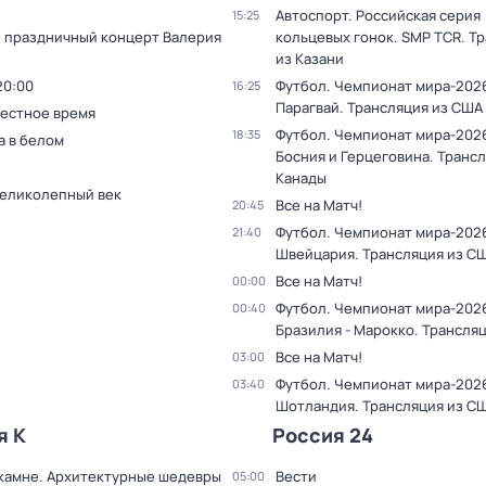
Автоспорт. Российская серия
15:25
 праздничный концерт Валерия
кольцевых гонок. SMP TCR. Т
из Казани
20:00
Футбол. Чемпионат мира-2026
16:25
Парагвай. Трансляция из США
Местное время
Футбол. Чемпионат мира-2026
18:35
 в белом
Босния и Герцеговина. Трансл
Канады
Великолепный век
Все на Матч!
20:45
Футбол. Чемпионат мира-2026
21:40
Швейцария. Трансляция из С
Все на Матч!
00:00
Футбол. Чемпионат мира-202
00:40
Бразилия - Марокко. Трансля
Все на Матч!
03:00
Футбол. Чемпионат мира-2026.
03:40
Шотландия. Трансляция из С
я К
Россия 24
 камне. Архитектурные шедевры
Вести
05:00