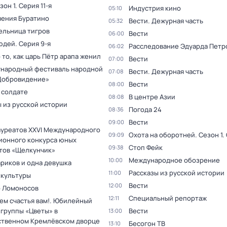
зон 1
. Серия 11-я
Индустрия кино
05:10
ения Буратино
Вести. Дежурная часть
05:32
ельница тигров
Вести
06:00
юдей
. Серия 9-я
Расследование Эдуарда Петр
06:02
 то, как царь Пётр арапа женил
Вести
07:00
ународный фестиваль народной
Вести. Дежурная часть
07:08
Добровидение»
Вести
08:00
 солдате
В центре Азии
08:08
 из русской истории
Погода 24
08:36
Вести
09:00
ауреатов XXVI Международного
Охота на оборотней
. Сезон 1
.
09:09
ионного конкурса юных
Стоп Фейк
09:38
тов «Щелкунчик»
Международное обозрение
10:00
ариков и одна девушка
Рассказы из русской истории
11:00
 культуры
Вести
12:00
 Ломоносов
Специальный репортаж
12:11
ем счастья вам!. Юбилейный
 группы «Цветы» в
Вести
13:00
ственном Кремлёвском дворце
Бесогон ТВ
13:10