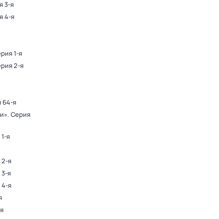
я 3-я
я 4-я
ерия 1-я
ерия 2-я
я 64-я
ди»
. Серия
 1-я
 2-я
 3-я
 4-я
я
-я