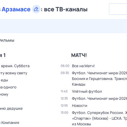
в
Арзамасе
:
все ТВ-каналы
28 июл,
вт
29 июл,
ср
30 июл,
чт
31 июл,
пт
1 авг,
сб
Фильмы
я 1
МАТЧ!
 время. Суббота
Все на Матч!
06:00
ту всему свету
Футбол. Чемпионат мира-2026
09:35
Босния и Герцеговина. Трансл
 еды
Канады
на одного
Улётный футбол
11:45
дному
Футбол. Чемпионат мира-202
12:35
Новости
12:55
вню дедушке
Футбол. Суперкубок России.
13:00
«Спартак» (Москва) - ЦСКА. Т
и Компания
из Москвы