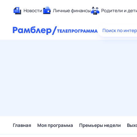
Новости
Личные финансы
Родители и дет
Здоровье
Поиск по инте
Развлечен
Дом и уют
Спорт
Карьера
Авто
Технологи
Жизненные
Сберегаем
Гороскопы
Главная
Моя программа
Премьеры недели
Вых