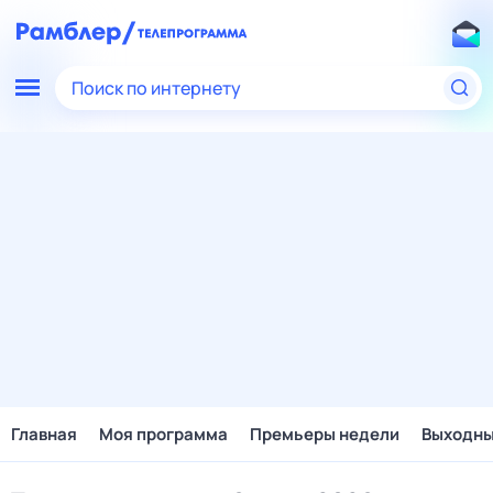
Поиск по интернету
Главная
Моя программа
Премьеры недели
Выходн