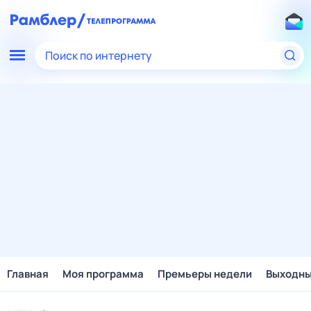
Поиск по интернету
Главная
Моя программа
Премьеры недели
Выходн