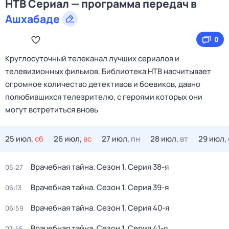
НТВ Сериал — программа передач в
Ашхабаде
0
Круглосуточный телеканал лучших сериалов и
телевизионных фильмов. Библиотека НТВ насчитывает
огромное количество детективов и боевиков, давно
полюбившихся телезрителю, с героями которых они
могут встретиться вновь
25 июл,
сб
26 июл,
вс
27 июл,
пн
28 июл,
вт
29 июл,
Врачебная тайна
. Сезон 1
. Серия 38-я
05:27
Врачебная тайна
. Сезон 1
. Серия 39-я
06:13
Врачебная тайна
. Сезон 1
. Серия 40-я
06:59
Врачебная тайна
. Сезон 1
. Серия 41-я
07:46