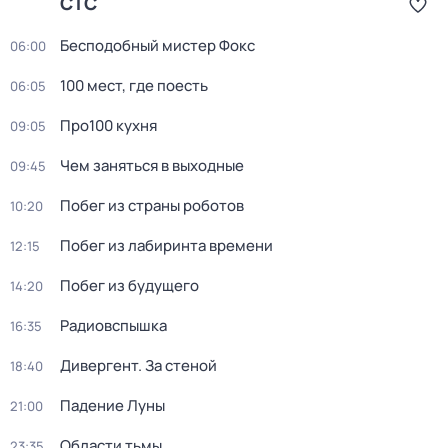
СТС
Бесподобный мистер Фокс
06:00
100 мест, где поесть
06:05
Про100 кухня
09:05
Чем заняться в выходные
09:45
Побег из страны роботов
10:20
Пoбег из лабиринтa времени
12:15
Побег из будущего
14:20
Радиовспышка
16:35
Дивергент. За стеной
18:40
Падение Луны
21:00
Области тьмы
23:35