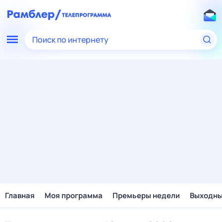
Поиск по интернету
Главная
Моя программа
Премьеры недели
Выходн