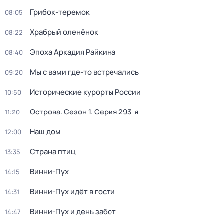
Грибок-теремок
08:05
Храбрый оленёнок
08:22
Эпоха Аркадия Райкина
08:40
Мы с вами где-то встречались
09:20
Исторические курорты России
10:50
Острова
. Сезон 1
. Серия 293-я
11:20
Наш дом
12:00
Страна птиц
13:35
Винни-Пух
14:15
Винни-Пух идёт в гости
14:31
Винни-Пух и день забот
14:47