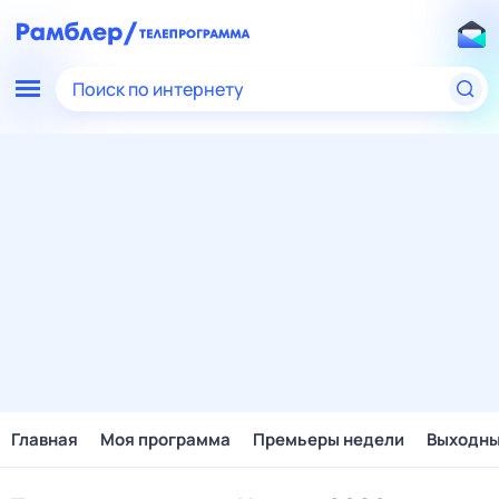
Поиск по интернету
Главная
Моя программа
Премьеры недели
Выходн