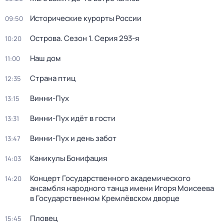
Исторические курорты России
09:50
Острова
. Сезон 1
. Серия 293-я
10:20
Наш дом
11:00
Страна птиц
12:35
Винни-Пух
13:15
Винни-Пух идёт в гости
13:31
Винни-Пух и день забот
13:47
Каникулы Бонифация
14:03
Концерт Государственного академического
14:20
ансамбля народного танца имени Игоря Моисеева
в Государственном Кремлёвском дворце
Пловец
15:45