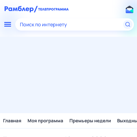
Поиск по интернету
Главная
Моя программа
Премьеры недели
Выходн