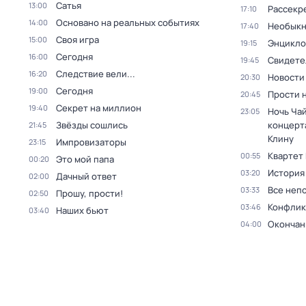
Сатья
13:00
Рассекр
17:10
Основано на реальных событиях
14:00
Необыкн
17:40
Своя игра
15:00
Энцикло
19:15
Сегодня
16:00
Свидете
19:45
Следствие вели...
16:20
Новости
20:30
Сегодня
19:00
Прости н
20:45
Секрет на миллион
19:40
Ночь Чай
23:05
Звёзды сошлись
концерт
21:45
Клину
Импровизаторы
23:15
Квартет
00:55
Это мой папа
00:20
История
03:20
Дачный ответ
02:00
Все неп
03:33
Прошу, прости!
02:50
Конфлик
03:46
Наших бьют
03:40
Окончан
04:00