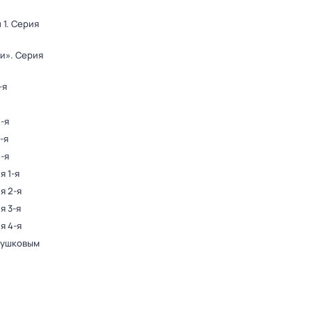
 1
. Серия
ди»
. Серия
-я
2-я
-я
4-я
я 1-я
я 2-я
я 3-я
я 4-я
Пушковым