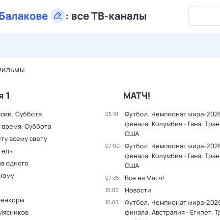
Балакове
:
все ТВ-каналы
29 июл,
ср
30 июл,
чт
31 июл,
пт
1 авг,
сб
2 авг,
вс
Фильмы
я 1
МАТЧ!
ссии. Суббота
Футбол. Чемпионат мира-2026.
05:10
финала. Колумбия - Гана. Тра
 время. Суббота
США
ту всему свету
Футбол. Чемпионат мира-2026.
07:00
 еды
финала. Колумбия - Гана. Тра
на одного
США
дному
Все на Матч!
07:35
Новости
10:00
оенкоры
Футбол. Чемпионат мира-2026.
10:05
Мясников
финала. Австралия - Египет. 