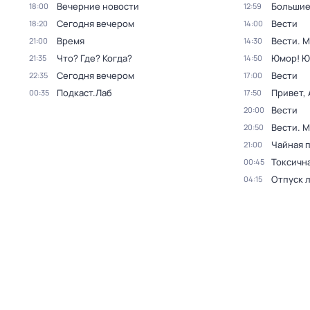
Вечерние новости
Большие
18:00
12:59
Сегодня вечером
Вести
18:20
14:00
Время
Вести. 
21:00
14:30
Что? Где? Когда?
Юмор! Ю
21:35
14:50
Сегодня вечером
Вести
22:35
17:00
Подкаст.Лаб
Привет, 
00:35
17:50
Вести
20:00
Вести. 
20:50
Чайная 
21:00
Токсичн
00:45
Отпуск 
04:15