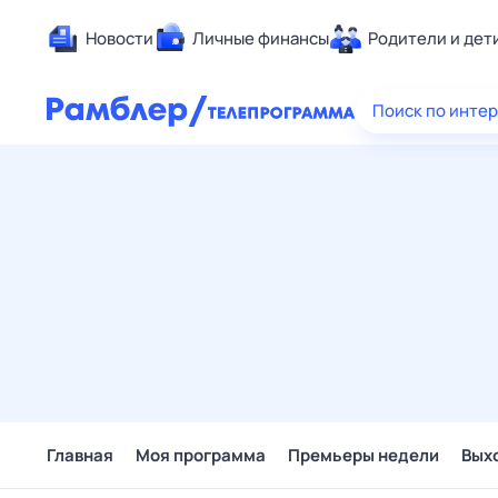
Новости
Личные финансы
Родители и дет
Здоровье
Поиск по инте
Развлечен
Дом и уют
Спорт
Карьера
Авто
Технологи
Жизненные
Сберегаем
Гороскопы
Главная
Моя программа
Премьеры недели
Вых