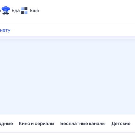
и
Еда
Ещё
Почта
рнету
ия и отдых
Поиск
Погода
ТВ-программа
и и тренды
 ситуации
 вместе
Помощь
одные
Кино и сериалы
Бесплатные каналы
Детские