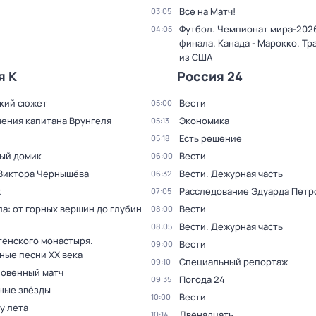
Все на Матч!
03:05
Футбол. Чемпионат мира-2026
04:05
финала. Канада - Марокко. Тр
из США
я К
Россия 24
кий сюжет
Вести
05:00
ения капитана Врунгеля
Экономика
05:13
Есть решение
05:18
ый домик
Вести
06:00
 Виктора Чернышёва
Вести. Дежурная часть
06:32
ж
Расследование Эдуарда Петр
07:05
а: от горных вершин до глубин
Вести
08:00
Вести. Дежурная часть
08:05
тенского монастыря.
Вести
09:00
ные песни XX века
Специальный репортаж
09:10
овенный матч
Погода 24
09:35
ные звёзды
Вести
10:00
 у лета
Двенадцать
10:14