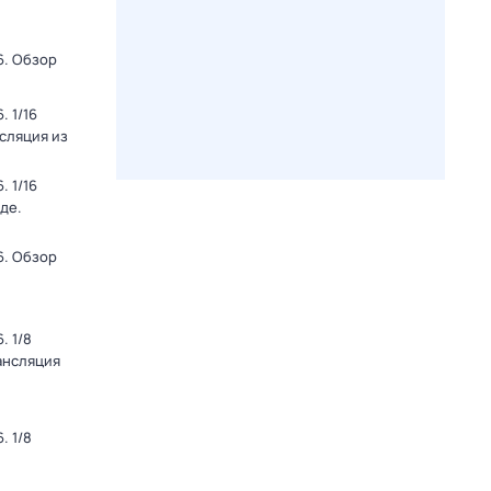
6. Обзор
 1/16
нсляция из
 1/16
де.
6. Обзор
. 1/8
ансляция
. 1/8