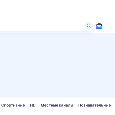
Спортивные
HD
Местные каналы
Познавательные