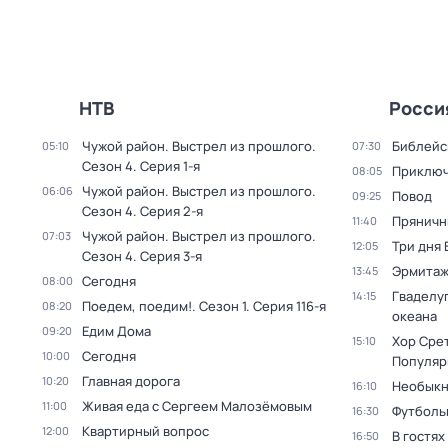
НТВ
Росси
Чужой район. Выстрел из прошлого
.
Библейс
05:10
07:30
Сезон 4
. Серия 1-я
Приключ
08:05
Чужой район. Выстрел из прошлого
.
06:06
Повод
09:25
Сезон 4
. Серия 2-я
Пряничн
11:40
Чужой район. Выстрел из прошлого
.
07:03
Три дня
12:05
Сезон 4
. Серия 3-я
Эрмита
13:45
Сегодня
08:00
Гваделуп
14:15
Поедем, поедим!
. Сезон 1
. Серия 116-я
08:20
океана
Едим Дома
09:20
Хор Сре
15:10
Сегодня
10:00
Популяр
Главная дорога
10:20
Необыкн
16:10
Живая еда с Сергеем Малозёмовым
11:00
Футболь
16:30
Квартирный вопрос
12:00
В гостях
16:50