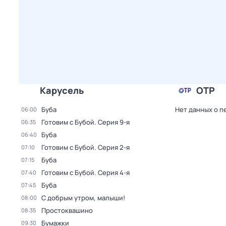
Карусель
ОТР
Буба
Нет данных о п
06:00
Готовим с Бубой
. Серия 9-я
06:35
Буба
06:40
Готовим с Бубой
. Серия 2-я
07:10
Буба
07:15
Готовим с Бубой
. Серия 4-я
07:40
Буба
07:45
С добрым утром, малыши!
08:00
Простоквашино
08:35
Бумажки
09:30