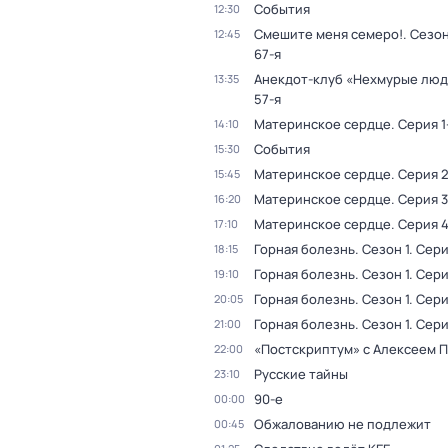
События
12:30
Смешите меня семеро!
. Сезон
12:45
67-я
Анекдот-клуб «Нехмурые лю
13:35
57-я
Материнское сердце
. Серия 1
14:10
События
15:30
Материнское сердце
. Серия 
15:45
Материнское сердце
. Серия 3
16:20
Материнское сердце
. Серия 
17:10
Горная болезнь
. Сезон 1
. Сери
18:15
Горная болезнь
. Сезон 1
. Сери
19:10
Горная болезнь
. Сезон 1
. Сери
20:05
Горная болезнь
. Сезон 1
. Сери
21:00
«Постскриптум» с Алексеем 
22:00
Русские тайны
23:10
90-е
00:00
Обжалованию не подлежит
00:45