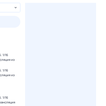
3 авг,
пн
4 авг,
вт
5 авг,
ср
6 авг,
чт
Вчера
Сегодня
 1/16
нсляция из
 1/16
нсляция из
 1/16
Трансляция