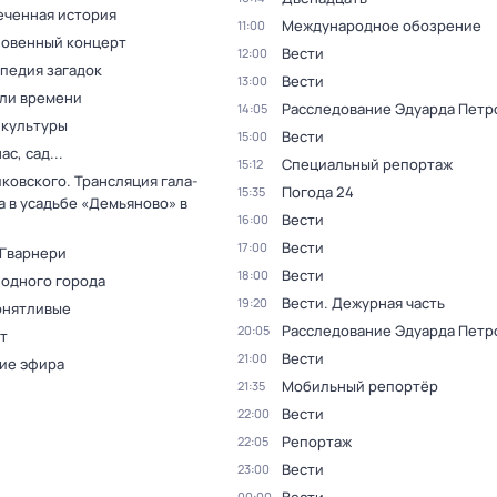
еченная история
Международное обозрение
11:00
овенный концерт
Вести
12:00
педия загадок
Вести
13:00
ли времени
Расследование Эдуарда Петр
14:05
 культуры
Вести
15:00
ас, сад...
Специальный репортаж
15:12
ковского. Трансляция гала-
Погода 24
15:35
а в усадьбе «Демьяново» в
Вести
16:00
Вести
17:00
 Гварнери
Вести
18:00
 одного города
Вести. Дежурная часть
19:20
онятливые
Расследование Эдуарда Петр
20:05
т
Вести
21:00
ие эфира
Мобильный репортёр
21:35
Вести
22:00
Репортаж
22:05
Вести
23:00
00:00