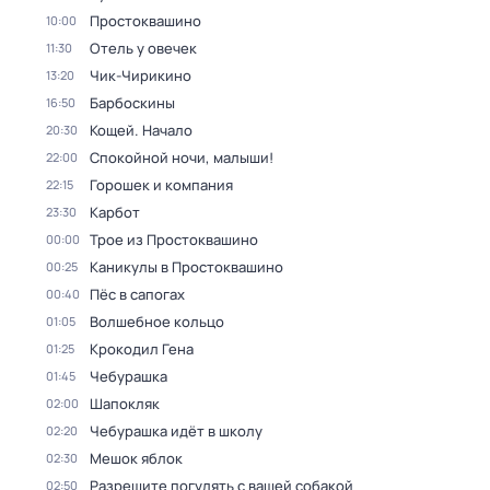
Простоквашино
10:00
Отель у овечек
11:30
Чик-Чирикино
13:20
Барбоскины
16:50
Кощей. Начало
20:30
Спокойной ночи, малыши!
22:00
Горошек и компания
22:15
Карбот
23:30
Трое из Простоквашино
00:00
Каникулы в Простоквашино
00:25
Пёс в сапогах
00:40
Волшебное кольцо
01:05
Крокодил Гена
01:25
Чебурашка
01:45
Шапокляк
02:00
Чебурашка идёт в школу
02:20
Мешок яблок
02:30
Разрешите погулять с вашей собакой
02:50