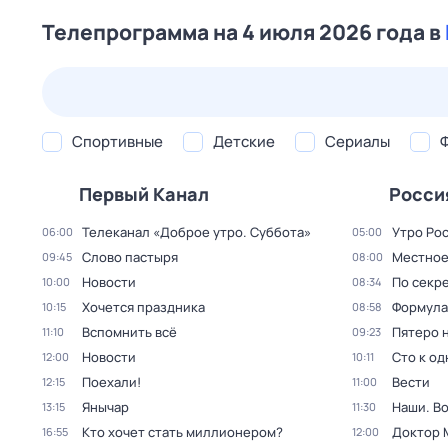
Телепрограмма на 4 июля 2026 года в
25 июл,
сб
26 июл,
вс
27 июл,
пн
28 июл,
вт
Спортивные
Детские
Сериалы
Первый Канал
Росси
Телеканал «Доброе утро. Суббота»
Утро Ро
06:00
05:00
Слово пастыря
Местное
09:45
08:00
Новости
По секре
10:00
08:34
Хочется праздника
Формула
10:15
08:58
Вспомнить всё
Пятеро 
11:10
09:23
Новости
Сто к о
12:00
10:11
Поехали!
Вести
12:15
11:00
Янычар
Наши. В
13:15
11:30
Кто хочет стать миллионером?
Доктор 
16:55
12:00