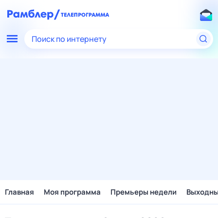
Поиск по интернету
Главная
Моя программа
Премьеры недели
Выходн