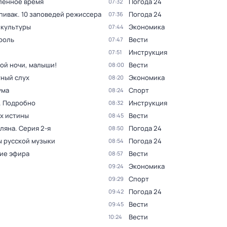
лённое время
Погода 24
07:32
пивак. 10 заповедей режиссера
Погода 24
07:36
 культуры
Экономика
07:44
роль
Вести
07:47
Инструкция
07:51
ой ночи, малыши!
Вести
08:00
ный слух
Экономика
08:20
ума
Спорт
08:24
. Подробно
Инструкция
08:32
ах истины
Вести
08:45
оляна
. Серия 2-я
Погода 24
08:50
 русской музыки
Погода 24
08:54
ие эфира
Вести
08:57
Экономика
09:24
Спорт
09:29
Погода 24
09:42
Вести
09:45
Вести
10:24