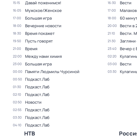
Давай поженимся!
Вести
15:15
16:30
Мужское/Женское
Малахов
16:05
17:00
Большая игра
60 мину
17:00
18:00
Вечерние новости
Вести в 
18:00
20:00
Время покажет
Вести. 
18:30
21:10
Пусть говорят
Загляни 
19:50
21:30
Время
Вечер с
21:00
23:40
Между нами химия
Кулагин
22:00
02:20
Большая игра
Вести
23:00
03:00
Памяти Людмилы Чурсиной
Кулагин
00:00
03:30
Подкаст.Лаб
00:50
Подкаст.Лаб
01:30
Подкаст.Лаб
02:10
Новости
02:50
Подкаст.Лаб
02:55
Подкаст.Лаб
03:30
Подкаст.Лаб
04:10
НТВ
Росси