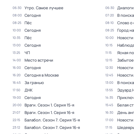
Утро. Самое лучшее
Диалоги
06:30
06:30
Сегодня
В поиск
08:00
07:20
Пёс
Слово о 
08:25
08:10
Сегодня
Город н
10:00
08:25
Пёс
Новости
10:35
10:00
Сегодня
Наблюда
13:00
10:15
ЧП
Ясная п
13:25
11:15
Место встречи
Забытое
14:00
12:15
Сегодня
Новости
16:00
12:30
Сегодня в Москве
Новости
16:20
12:45
За гранью
В поиск
16:45
13:00
ДНК
Эдуард 
17:50
13:55
Сегодня
Приключ
19:00
14:35
Враги
. Сезон 1
. Серия 15-я
Белая с
20:00
15:45
Враги
. Сезон 1
. Серия 16-я
День ан
21:07
16:30
Балабол
. Сезон 7
. Серия 15-я
Новости
22:15
17:00
Балабол
. Сезон 7
. Серия 16-я
Шедевры
23:12
17:15