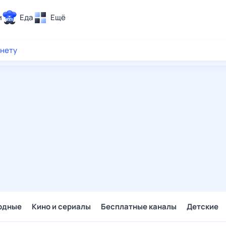
и
Еда
Ещё
Почта
рнету
ия и отдых
Поиск
Погода
ТВ-программа
и и тренды
 ситуации
 вместе
Помощь
одные
Кино и сериалы
Бесплатные каналы
Детские