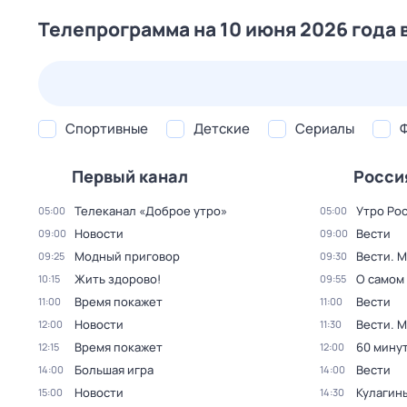
Телепрограмма на 10 июня 2026 года 
23 июл,
чт
24 июл,
пт
25 июл,
сб
26 июл,
вс
Спортивные
Детские
Сериалы
Первый канал
Росси
Телеканал «Доброе утро»
Утро Ро
05:00
05:00
Новости
Вести
09:00
09:00
Модный приговор
Вести. 
09:25
09:30
Жить здорово!
О самом
10:15
09:55
Время покажет
Вести
11:00
11:00
Новости
Вести. 
12:00
11:30
Время покажет
60 мину
12:15
12:00
Большая игра
Вести
14:00
14:00
Новости
Кулагин
15:00
14:30