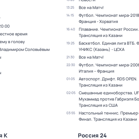
Все на Матч!
13:25
Футбол. Чемпионат мира-2018
14:15
т
Франция - Хорватия
20:00
Плавание. Чемпионат России.
16:40
Местное время
Трансляция из Казани
ему в голову
Баскетбол. Единая лига ВТБ. 
19:25
 Владимиром Соловьёвым
УНИКС (Казань) - ЦСКА
ы
Все на Матч!
21:30
Футбол. Чемпионат мира-2006
22:30
Италия – Франция
ы
Автоспорт. Дрифт. RDS OPEN.
01:05
Трансляция из Казани
Смешанные единоборства. UF
02:05
Мухаммад против Габриэля Б
Трансляция из США
Настольный теннис. Премьер-
03:55
Финал. Трансляция из Казани
я К
Россия 24