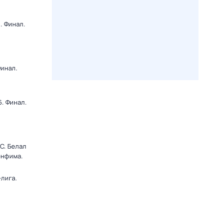
. Финал.
Финал.
. Финал.
C. Белал
онфима.
лига.