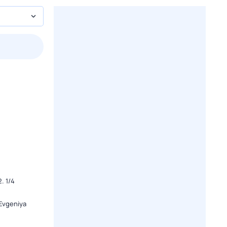
пт
1 авг,
сб
2 авг,
вс
3 авг,
пн
4 авг,
вт
Вчера
Сегод
. 1/4
Evgeniya