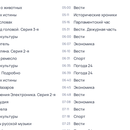
 о животных
Вести
05:00
ах истины
Исторические хроники
05:11
словах
Парламентский час
05:16
ад головой
. Серия 3-я
Вести. Дежурная часть
05:31
 культуры
Вести
06:00
тель
Экономика
06:07
оляна
. Серия 2-я
Вести
06:10
 ремесло
Спорт
06:31
 культуры
Погода 24
06:35
. Подробно
Погода 24
06:39
ах истины
Вести
06:40
Назаров
Экономика
06:45
ения Электроника
. Серия 2-я
Вести
06:48
тудия
Экономика
07:08
гела
Вести
07:11
 культуры
Спорт
07:18
 русской музыки
Вести
07:23