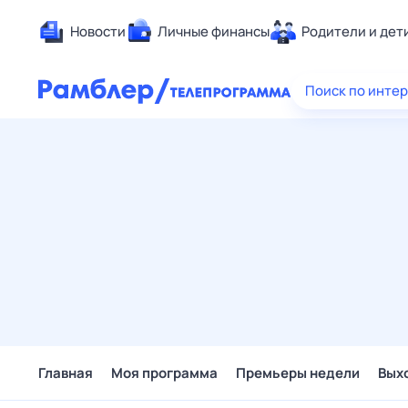
Новости
Личные финансы
Родители и дет
Здоровье
Поиск по инте
Развлечен
Дом и уют
Спорт
Карьера
Авто
Технологи
Жизненные
Сберегаем
Гороскопы
Главная
Моя программа
Премьеры недели
Вых