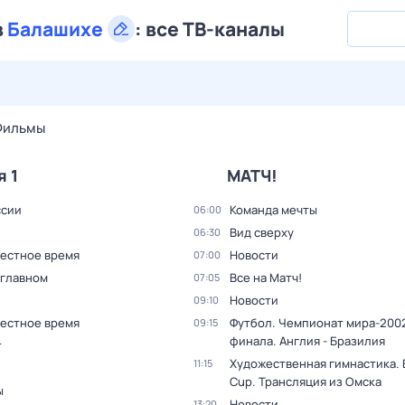
в
Балашихе
:
все ТВ-каналы
27 июл,
пн
28 июл,
вт
29 июл,
ср
30 июл,
чт
31 июл,
Фильмы
я 1
МАТЧ!
ссии
Команда мечты
06:00
Вид сверху
06:30
Местное время
Новости
07:00
 главном
Все на Матч!
07:05
Новости
09:10
Местное время
Футбол. Чемпионат мира-2002
09:15
финала. Англия - Бразилия
т
Художественная гимнастика. 
11:15
Cup. Трансляция из Омска
ы
Новости
13:20