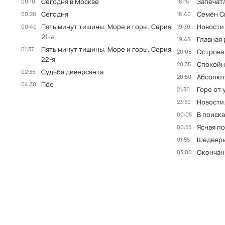
Сегодня в Москве
Запечат
00:10
18:15
Сегодня
Семён С
00:20
18:40
Пять минут тишины. Море и горы
. Серия
Новости
00:40
19:30
21-я
Главная 
19:45
Пять минут тишины. Море и горы
. Серия
01:37
Острова
20:05
22-я
Спокойн
20:35
Судьба диверсанта
02:35
Абсолют
20:50
Пёс
04:30
Горе от 
21:30
Новости
23:50
В поиск
00:05
Ясная п
00:55
Шедевры
01:55
Окончан
03:00