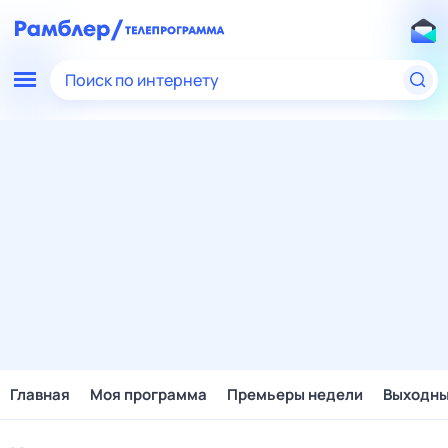
Поиск по интернету
Главная
Моя программа
Премьеры недели
Выходн