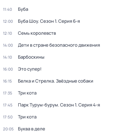
Буба
11:40
Буба Шоу
. Сезон 1
. Серия 6-я
12:00
Семь королевств
12:10
Дети в стране безопасного движения
14:00
Барбоскины
14:10
Это супер!
16:00
Белка и Стрелка. Звёздные собаки
16:15
Три кота
17:35
Парк Турум-бурум
. Сезон 1
. Серия 4-я
17:45
Три кота
17:50
Буква в деле
20:05