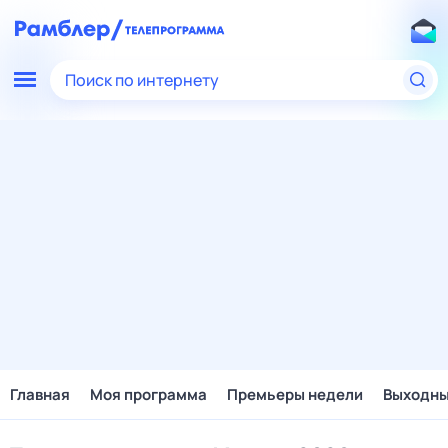
Поиск по интернету
Главная
Моя программа
Премьеры недели
Выходн