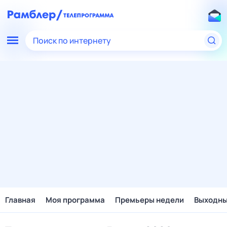
Поиск по интернету
Главная
Моя программа
Премьеры недели
Выходн