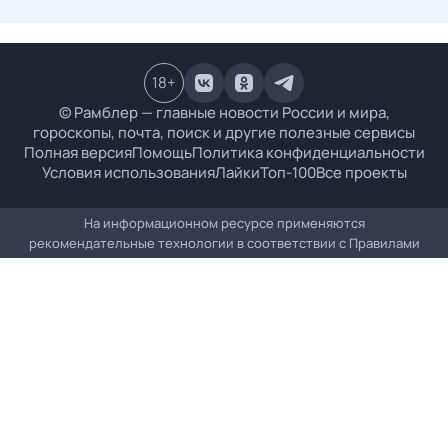
18
+
© Рамблер — главные новости России и мира,
гороскопы, почта, поиск и другие полезные сервисы
Полная версия
Помощь
Политика конфиденциальности
Условия использования
Лайки
Топ-100
Все проекты
На информационном ресурсе применяются
рекомендательные технологии в соответствии с
Правилами