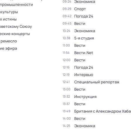
Экономика
09:24
 промышленности
Спорт
09:29
 культуры
Погода 24
09:42
ах истины
Вести
09:45
оветскому Союзу
Экономика
10:24
еские концерты
5-я студия
10:38
 ремесло
Вести
11:00
ие эфира
Вести.Net
11:54
Вести
12:00
Погода 24
12:16
Интервью
12:19
Специальный репортаж
12:41
Вести
13:00
Инструкция
13:32
Вести
13:37
Британия с Александром Хаб
13:49
Вести
14:00
Экономика
14:25