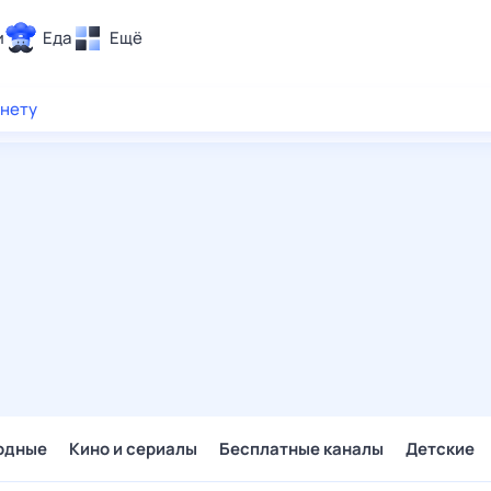
и
Еда
Ещё
Почта
рнету
ия и отдых
Поиск
Погода
ТВ-программа
и и тренды
 ситуации
 вместе
Помощь
одные
Кино и сериалы
Бесплатные каналы
Детские