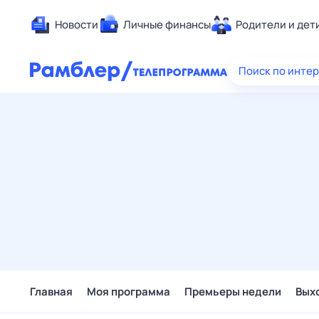
Новости
Личные финансы
Родители и дет
Здоровье
Поиск по инте
Развлечен
Дом и уют
Спорт
Карьера
Авто
Технологи
Жизненные
Сберегаем
Гороскопы
Главная
Моя программа
Премьеры недели
Вых