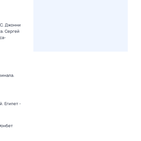
C. Джонни
а. Сергей
са-
финала.
. Египет -
Фонбет