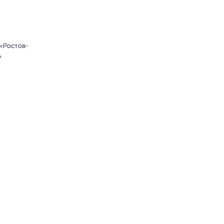
«Ростов-
А