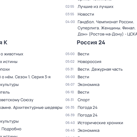
Лучшие из лучших
02:55
Новости
03:55
Гандбол. Чемпионат России.
04:00
Суперлига. Женщины. Финал. 
Дон» (Ростов-на-Дону) - ЦСК
я К
Россия 24
 о животных
Вести
05:00
ах истины
Новороссия
05:02
эпохи
Вести. Дежурная часть
05:31
ё о нём
. Сезон 1
. Серия 3-я
Вести
06:00
 культуры
Экономика
06:07
тель
Вести
06:10
оветскому Союзу
Спорт
06:31
 камне. Архитектурные шедевры
Погода 24
06:35
Погода 24
06:39
 культуры
Исторические хроники
06:40
. Подробно
Экономика
06:45
ах истины