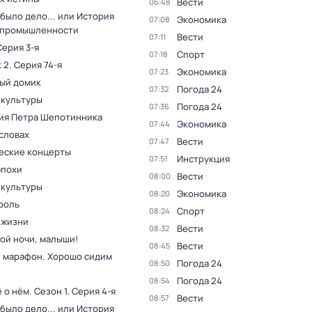
Вести
06:48
было дело... или История
Экономика
07:08
 промышленности
Вести
07:11
Серия 3-я
Спорт
07:18
 2
. Серия 74-я
Экономика
07:23
ый домик
Погода 24
07:32
 культуры
Погода 24
07:36
ия Петра Шепотинника
Экономика
07:44
словах
Вести
07:47
еские концерты
Инструкция
07:51
эпохи
Вести
08:00
 культуры
Экономика
08:20
роль
Спорт
08:24
 жизни
Вести
08:32
ой ночи, малыши!
Вести
08:45
 марафон. Хорошо сидим
Погода 24
08:50
Погода 24
08:54
ё о нём
. Сезон 1
. Серия 4-я
Вести
08:57
было дело... или История