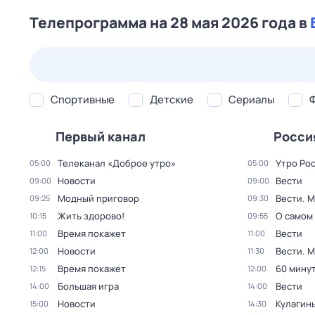
Телепрограмма на 28 мая 2026 года в
26 июл,
вс
27 июл,
пн
28 июл,
вт
29 июл,
ср
Спортивные
Детские
Сериалы
Первый канал
Росси
Телеканал «Доброе утро»
Утро Ро
05:00
05:00
Новости
Вести
09:00
09:00
Модный приговор
Вести. 
09:25
09:30
Жить здорово!
О самом
10:15
09:55
Время покажет
Вести
11:00
11:00
Новости
Вести. 
12:00
11:30
Время покажет
60 мину
12:15
12:00
Большая игра
Вести
14:00
14:00
Новости
Кулагин
15:00
14:30