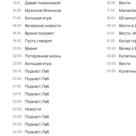
Давай поженимся!
Вести
15:15
16:30
Мужское/Женское
Малахов
16:05
17:00
Большая игра
60 мину
17:00
18:00
Вечерние новости
Вести в 
18:00
20:00
Время покажет
Вести. 
18:30
21:10
Пусть говорят
Когда го
19:50
21:30
Время
Вечер с
21:00
23:40
Потерянная жизнь
Кулагин
22:00
02:20
Большая игра
Вести
23:00
03:00
Подкаст.Лаб
Кулагин
00:10
03:30
Подкаст.Лаб
01:00
Подкаст.Лаб
01:35
Подкаст.Лаб
02:10
Подкаст.Лаб
02:50
Новости
03:00
Подкаст.Лаб
03:05
Подкаст.Лаб
03:30
Подкаст.Лаб
04:20