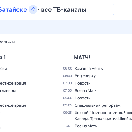
Батайске
:
все ТВ-каналы
30 июл,
чт
31 июл,
пт
1 авг,
сб
2 авг,
вс
3 авг,
пн
4 а
Фильмы
я 1
МАТЧ!
ссии
Команда мечты
06:00
Вид сверху
06:30
Местное время
Новости
07:00
 главном
Все на Матч!
07:05
Новости
09:00
Местное время
Специальный репортаж
09:05
т
Хоккей. Чемпионат мира. Чехи
09:25
Канада. Трансляция из Швейц
Все на Матч!
11:35
ы