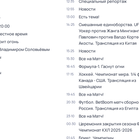
Специальный репортаж
12:35
Новости
12:55
Есть тема!
13:00
т
Смешанные единоборства. UF
14:25
20:00
Уокер против Жанга Мингианг
Местное время
Павлович против Валдо Корте
рит огонь
Акосты. Трансляция из Китая
 Владимиром Соловьёвым
Новости
15:25
ы
Все на Матч!
15:30
Формула-1. Гаснут огни
16:45
ы
Хоккей. Чемпионат мира. 1/4 
17:15
Канада - США. Трансляция из
Швейцарии
Все на Матч!
19:45
Футбол. BetBoom матч сборной
20:30
Россия. Трансляция из Египта
Все на Матч!
23:10
Церемония закрытия сезона 
00:30
Чемпионат КХЛ 2025-2026
Брикс. Чемпионы
01:45