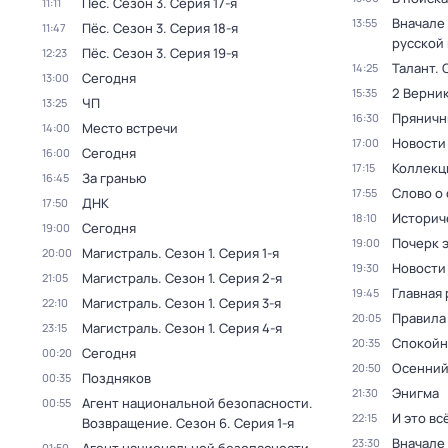
Пёс
. Сезон 3
. Серия 17-я
11:11
Вначале 
13:55
Пёс
. Сезон 3
. Серия 18-я
11:47
русской
Пёс
. Сезон 3
. Серия 19-я
12:23
Талант
. 
14:25
Сегодня
13:00
2 Верник
15:35
ЧП
13:25
Пряничн
16:30
Место встречи
14:00
Новости
17:00
Сегодня
16:00
Коллекц
17:15
За гранью
16:45
Слово о 
17:55
ДНК
17:50
Историч
18:10
Сегодня
19:00
Почерк 
19:00
Магистраль
. Сезон 1
. Серия 1-я
20:00
Новости
19:30
Магистраль
. Сезон 1
. Серия 2-я
21:05
Главная 
19:45
Магистраль
. Сезон 1
. Серия 3-я
22:10
Правила
20:05
Магистраль
. Сезон 1
. Серия 4-я
23:15
Спокойн
20:35
Сегодня
00:20
Осенний
20:50
Поздняков
00:35
Энигма
21:30
Агент национальной безопасности.
00:55
И это вс
22:15
Возвращение
. Сезон 6
. Серия 1-я
Вначале 
23:30
01:50