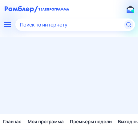
Поиск по интернету
Главная
Моя программа
Премьеры недели
Выходн