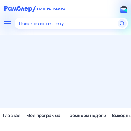
Поиск по интернету
Главная
Моя программа
Премьеры недели
Выходн