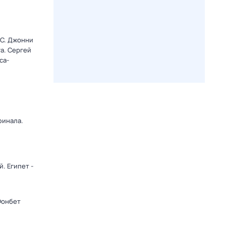
C. Джонни
а. Сергей
са-
финала.
. Египет -
Фонбет