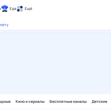
и
Еда
Ещё
Почта
рнету
ия и отдых
Поиск
Погода
ТВ-программа
и и тренды
 ситуации
 вместе
Помощь
одные
Кино и сериалы
Бесплатные каналы
Детские