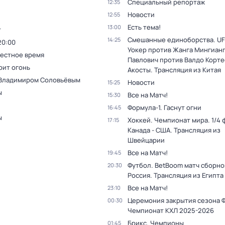
Специальный репортаж
12:35
Новости
12:55
Есть тема!
13:00
т
Смешанные единоборства. UF
14:25
20:00
Уокер против Жанга Мингианг
Местное время
Павлович против Валдо Корте
рит огонь
Акосты. Трансляция из Китая
 Владимиром Соловьёвым
Новости
15:25
ы
Все на Матч!
15:30
Формула-1. Гаснут огни
16:45
ы
Хоккей. Чемпионат мира. 1/4 
17:15
Канада - США. Трансляция из
Швейцарии
Все на Матч!
19:45
Футбол. BetBoom матч сборной
20:30
Россия. Трансляция из Египта
Все на Матч!
23:10
Церемония закрытия сезона 
00:30
Чемпионат КХЛ 2025-2026
Брикс. Чемпионы
01:45