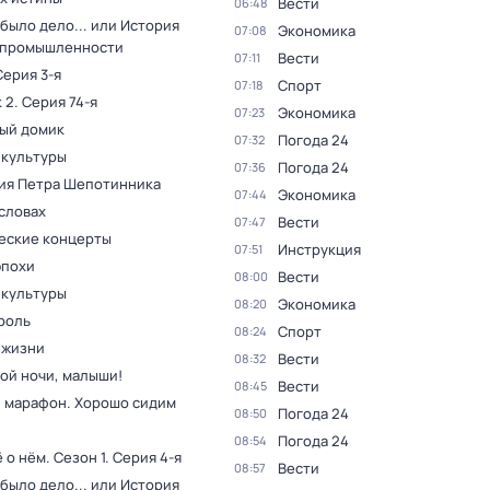
Вести
06:48
было дело... или История
Экономика
07:08
 промышленности
Вести
07:11
Серия 3-я
Спорт
07:18
 2
. Серия 74-я
Экономика
07:23
ый домик
Погода 24
07:32
 культуры
Погода 24
07:36
ия Петра Шепотинника
Экономика
07:44
словах
Вести
07:47
еские концерты
Инструкция
07:51
эпохи
Вести
08:00
 культуры
Экономика
08:20
роль
Спорт
08:24
 жизни
Вести
08:32
ой ночи, малыши!
Вести
08:45
 марафон. Хорошо сидим
Погода 24
08:50
Погода 24
08:54
ё о нём
. Сезон 1
. Серия 4-я
Вести
08:57
было дело... или История