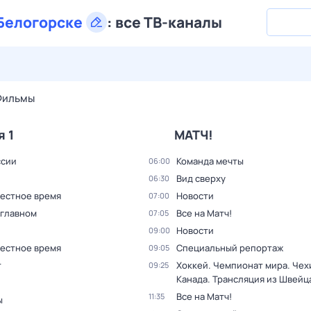
Белогорске
:
все ТВ-каналы
28 июл,
вт
29 июл,
ср
30 июл,
чт
31 июл,
пт
1 авг,
сб
Фильмы
я 1
МАТЧ!
ссии
Команда мечты
06:00
Вид сверху
06:30
Местное время
Новости
07:00
 главном
Все на Матч!
07:05
Новости
09:00
Местное время
Специальный репортаж
09:05
т
Хоккей. Чемпионат мира. Чехи
09:25
Канада. Трансляция из Швейц
Все на Матч!
11:35
ы