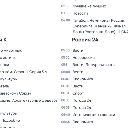
Лучшие из лучших
02:55
Новости
03:55
Гандбол. Чемпионат России.
04:00
Суперлига. Женщины. Финал. 
Дон» (Ростов-на-Дону) - ЦСК
я К
Россия 24
 о животных
Вести
05:00
ах истины
Новороссия
05:02
эпохи
Вести. Дежурная часть
05:31
ё о нём
. Сезон 1
. Серия 3-я
Вести
06:00
 культуры
Экономика
06:07
тель
Вести
06:10
оветскому Союзу
Спорт
06:31
 камне. Архитектурные шедевры
Погода 24
06:35
Погода 24
06:39
 культуры
Исторические хроники
06:40
. Подробно
Экономика
06:45
ах истины