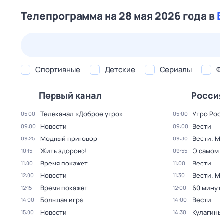
Телепрограмма на 28 мая 2026 года в
24 июл,
пт
25 июл,
сб
26 июл,
вс
27 июл,
пн
Спортивные
Детские
Сериалы
Первый канал
Росси
Телеканал «Доброе утро»
Утро Ро
05:00
05:00
Новости
Вести
09:00
09:00
Модный приговор
Вести. 
09:25
09:30
Жить здорово!
О самом
10:15
09:55
Время покажет
Вести
11:00
11:00
Новости
Вести. 
12:00
11:30
Время покажет
60 мину
12:15
12:00
Большая игра
Вести
14:00
14:00
Новости
Кулагин
15:00
14:30