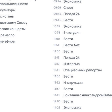
Экономика
09:24
 промышленности
Спорт
09:29
 культуры
Погода 24
09:42
ах истины
Вести
09:45
оветскому Союзу
Экономика
10:24
еские концерты
5-я студия
10:38
 ремесло
Вести
11:00
ие эфира
Вести.Net
11:54
Вести
12:00
Погода 24
12:16
Интервью
12:19
Специальный репортаж
12:41
Вести
13:00
Инструкция
13:32
Вести
13:37
Британия с Александром Хаб
13:49
Вести
14:00
Экономика
14:25