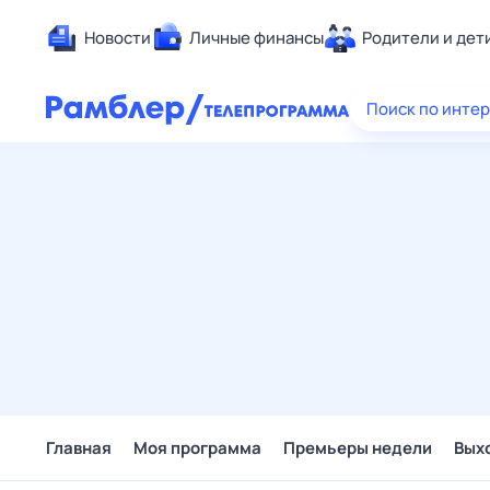
Новости
Личные финансы
Родители и дет
Здоровье
Поиск по инте
Развлечен
Дом и уют
Спорт
Карьера
Авто
Технологи
Жизненные
Сберегаем
Гороскопы
Главная
Моя программа
Премьеры недели
Вых