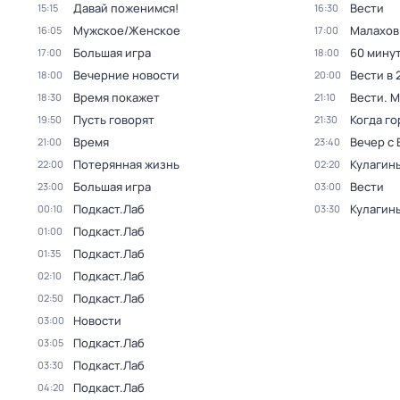
Давай поженимся!
Вести
15:15
16:30
Мужское/Женское
Малахов
16:05
17:00
Большая игра
60 мину
17:00
18:00
Вечерние новости
Вести в 
18:00
20:00
Время покажет
Вести. 
18:30
21:10
Пусть говорят
Когда го
19:50
21:30
Время
Вечер с
21:00
23:40
Потерянная жизнь
Кулагин
22:00
02:20
Большая игра
Вести
23:00
03:00
Подкаст.Лаб
Кулагин
00:10
03:30
Подкаст.Лаб
01:00
Подкаст.Лаб
01:35
Подкаст.Лаб
02:10
Подкаст.Лаб
02:50
Новости
03:00
Подкаст.Лаб
03:05
Подкаст.Лаб
03:30
Подкаст.Лаб
04:20