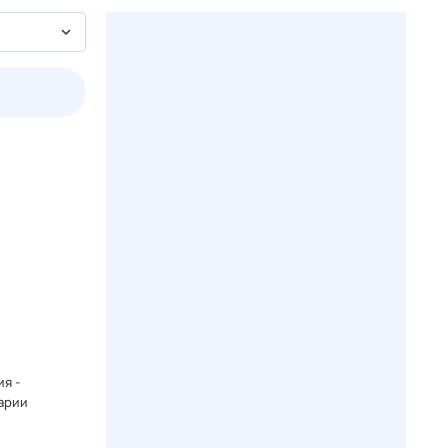
2 авг,
вс
3 авг,
пн
4 авг,
вт
5 авг,
ср
Вчера
Сегодня
я -
арии