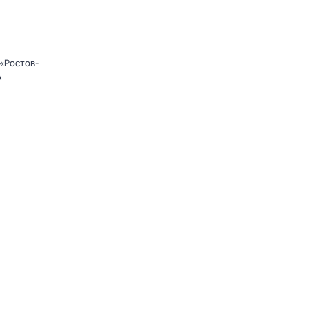
«Ростов-
А