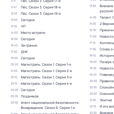
Пёс
. Сезон 3
. Серия 17-я
11:11
Вначале 
13:55
Пёс
. Сезон 3
. Серия 18-я
11:47
русской
Пёс
. Сезон 3
. Серия 19-я
12:23
Талант
. 
14:25
Сегодня
13:00
2 Верник
15:35
ЧП
13:25
Пряничн
16:30
Место встречи
14:00
Новости
17:00
Сегодня
16:00
Коллекц
17:15
За гранью
16:45
Слово о 
17:55
ДНК
17:50
Историч
18:10
Сегодня
19:00
Почерк 
19:00
Магистраль
. Сезон 1
. Серия 1-я
20:00
Новости
19:30
Магистраль
. Сезон 1
. Серия 2-я
21:05
Главная 
19:45
Магистраль
. Сезон 1
. Серия 3-я
22:10
Правила
20:05
Магистраль
. Сезон 1
. Серия 4-я
23:15
Спокойн
20:35
Сегодня
00:20
Осенний
20:50
Поздняков
00:35
Энигма
21:30
Агент национальной безопасности.
00:55
И это вс
22:15
Возвращение
. Сезон 6
. Серия 1-я
Вначале 
23:30
01:50