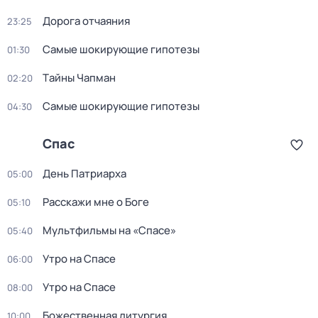
Дорога отчаяния
23:25
Самые шoкиpующие гипотезы
01:30
Тaйны Чапман
02:20
Самые шoкиpующие гипотезы
04:30
Спас
День Патриарха
05:00
Расскажи мне о Боге
05:10
Мультфильмы на «Спасе»
05:40
Утро на Спасе
06:00
Утро на Спасе
08:00
Божественнaя литyргия
10:00