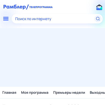
Поиск по интернету
Главная
Моя программа
Премьеры недели
Выходн