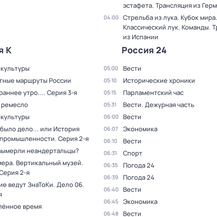
эстафета. Трансляция из Гер
Стрельба из лука. Кубок мира
04:00
Классический лук. Команды. 
из Испании
я К
Россия 24
 культуры
Вести
05:00
тные маршруты России
Исторические хроники
05:10
раннее утро...
. Серия 3-я
Парламентский час
05:15
 ремесло
Вести. Дежурная часть
05:31
 культуры
Вести
06:00
было дело... или История
Экономика
06:07
 промышленности
. Серия 2-я
Вести
06:10
вымерли неандертальцы?
Спорт
06:31
мера. Вертикальный музей
.
Погода 24
06:35
 Серия 2-я
Погода 24
06:39
ие ведут ЗнаТоКи. Дело 06
.
Вести
06:40
я
Экономика
06:45
лённое время
Вести
06:48