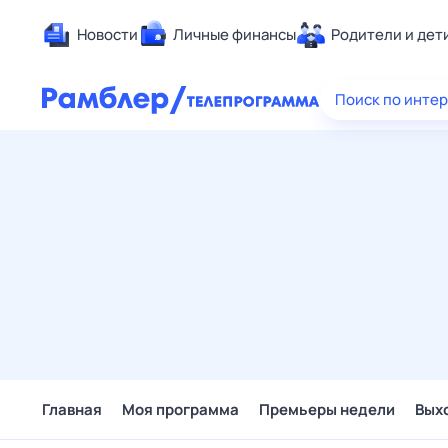
Новости
Личные финансы
Родители и дет
Здоровье
Поиск по инте
Развлечен
Дом и уют
Спорт
Карьера
Авто
Технологи
Жизненные
Сберегаем
Гороскопы
Главная
Моя программа
Премьеры недели
Вых