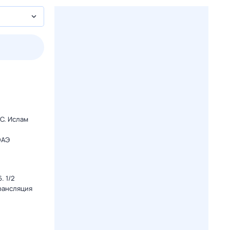
пт
1 авг,
сб
2 авг,
вс
3 авг,
пн
4 авг,
вт
Вчера
Сегод
C. Ислам
ОАЭ
. 1/2
Трансляция