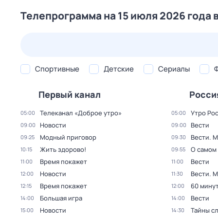
Телепрограмма на 15 июля 2026 года 
23 июл,
чт
24 июл,
пт
25 июл,
сб
26 июл,
вс
Спортивные
Детские
Сериалы
Первый канал
Росси
Телеканал «Доброе утро»
Утро Ро
05:00
05:00
Новости
Вести
09:00
09:00
Модный приговор
Вести. 
09:25
09:30
Жить здорово!
О самом
10:15
09:55
Время покажет
Вести
11:00
11:00
Новости
Вести. 
12:00
11:30
Время покажет
60 мину
12:15
12:00
Большая игра
Вести
14:00
14:00
Новости
Тайны с
15:00
14:30