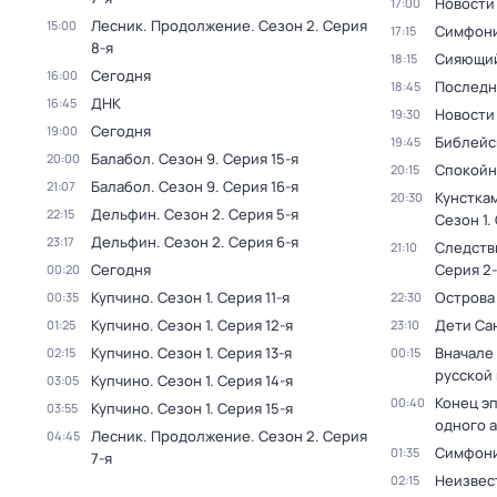
Новости
17:00
Лесник. Продолжение
. Сезон 2
. Серия
15:00
Симфони
17:15
8-я
Сияющий
18:15
Сегодня
16:00
Последн
18:45
ДНК
16:45
Новости
19:30
Сегодня
19:00
Библейс
19:45
Балабол
. Сезон 9
. Серия 15-я
20:00
Спокойн
20:15
Балабол
. Сезон 9
. Серия 16-я
21:07
Кунстка
20:30
Дельфин
. Сезон 2
. Серия 5-я
22:15
Сезон 1
.
Дельфин
. Сезон 2
. Серия 6-я
23:17
Следств
21:10
Сегодня
Серия 2-
00:20
Купчино
. Сезон 1
. Серия 11-я
Острова
00:35
22:30
Купчино
. Сезон 1
. Серия 12-я
Дети Са
01:25
23:10
Купчино
. Сезон 1
. Серия 13-я
Вначале 
02:15
00:15
русской
Купчино
. Сезон 1
. Серия 14-я
03:05
Конец э
00:40
Купчино
. Сезон 1
. Серия 15-я
03:55
одного 
Лесник. Продолжение
. Сезон 2
. Серия
04:45
Симфони
01:35
7-я
Неизвес
02:15