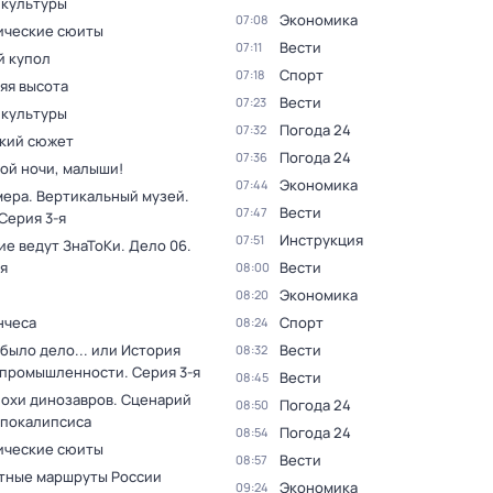
 культуры
Экономика
07:08
ческие сюиты
Вести
07:11
 купол
Спорт
07:18
яя высота
Вести
07:23
 культуры
Погода 24
07:32
кий сюжет
Погода 24
07:36
ой ночи, малыши!
Экономика
07:44
мера. Вертикальный музей
.
Вести
07:47
 Серия 3-я
Инструкция
07:51
ие ведут ЗнаТоКи. Дело 06
.
я
Вести
08:00
Экономика
08:20
нчеса
Спорт
08:24
было дело... или История
Вести
08:32
 промышленности
. Серия 3-я
Вести
08:45
похи динозавров. Сценарий
Погода 24
08:50
апокалипсиса
Погода 24
08:54
ческие сюиты
Вести
08:57
тные маршруты России
Экономика
09:24