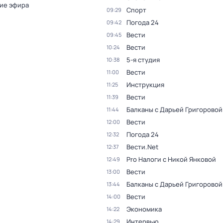
ие эфира
Спорт
09:29
Погода 24
09:42
Вести
09:45
Вести
10:24
5-я студия
10:38
Вести
11:00
Инструкция
11:25
Вести
11:39
Балканы с Дарьей Григоровой
11:44
Вести
12:00
Погода 24
12:32
Вести.Net
12:37
Pro Налоги с Никой Янковой
12:49
Вести
13:00
Балканы с Дарьей Григоровой
13:44
Вести
14:00
Экономика
14:22
Интервью
14:29