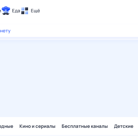
и
Еда
Ещё
Почта
рнету
ия и отдых
Поиск
Погода
ТВ-программа
и и тренды
 ситуации
 вместе
Помощь
одные
Кино и сериалы
Бесплатные каналы
Детские