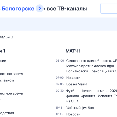
в
Белогорске
:
все ТВ-каналы
27 июл,
пн
28 июл,
вт
29 июл,
ср
30 июл,
чт
31 июл,
Фильмы
я 1
МАТЧ!
ссии
Смешанные единоборства. UF
06:00
Махачев против Александра
Волкановски. Трансляция из 
Местное время
Новости
07:00
 главном
Все на Матч!
07:05
Футбол. Чемпионат мира-2026
09:30
Местное время
финала. Франция - Испания. 
т
из США
Улётный футбол
11:45
ледствия
Новости
12:35