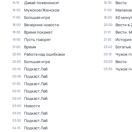
Давай поженимся!
Вести
15:15
16:30
Мужское/Женское
Малахов
16:05
17:00
Большая игра
60 мину
17:00
18:00
Вечерние новости
Вести в 
18:00
20:00
Время покажет
Вести. 
18:30
21:10
Пусть говорят
История
19:50
21:30
Время
Богатые
21:00
23:40
Работа над ошибками
Чужое г
22:00
02:10
Большая игра
Вести
23:00
03:00
Подкаст.Лаб
Чужое г
00:10
03:30
Подкаст.Лаб
00:55
Подкаст.Лаб
01:30
Подкаст.Лаб
02:10
Подкаст.Лаб
02:45
Новости
03:00
Подкаст.Лаб
03:05
Подкаст.Лаб
03:30
Подкаст.Лаб
04:15