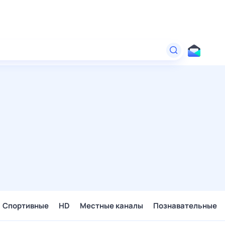
Спортивные
HD
Местные каналы
Познавательные