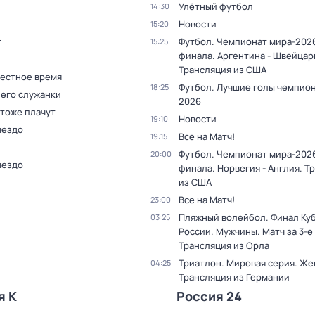
Улётный футбол
14:30
Новости
15:20
т
Футбол. Чемпионат мира-2026
15:25
финала. Аргентина - Швейцар
Трансляция из США
Местное время
Футбол. Лучшие голы чемпио
18:25
 его служанки
2026
 тоже плачут
Новости
19:10
нездо
Все на Матч!
19:15
Футбол. Чемпионат мира-2026
20:00
нездо
финала. Норвегия - Англия. Т
из США
Все на Матч!
23:00
Пляжный волейбол. Финал Ку
03:25
России. Мужчины. Матч за 3-е
Трансляция из Орла
Триатлон. Мировая серия. Ж
04:25
Трансляция из Германии
я К
Россия 24