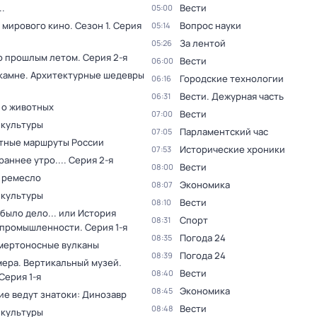
.
Вести
05:00
 мирового кино
. Сезон 1
. Серия
Вопрос науки
05:14
За лентой
05:26
о прошлым летом
. Серия 2-я
Вести
06:00
 камне. Архитектурные шедевры
Городские технологии
06:16
Вести. Дежурная часть
06:31
 о животных
Вести
07:00
 культуры
Парламентский час
07:05
тные маршруты России
Исторические хроники
07:53
раннее утро...
. Серия 2-я
Вести
08:00
 ремесло
Экономика
08:07
 культуры
Вести
08:10
было дело... или История
Спорт
08:31
 промышленности
. Серия 1-я
Погода 24
08:35
мертоносные вулканы
Погода 24
08:39
мера. Вертикальный музей
.
Вести
08:40
 Серия 1-я
Экономика
08:45
ие ведут знатоки: Динозавр
Вести
08:48
 культуры