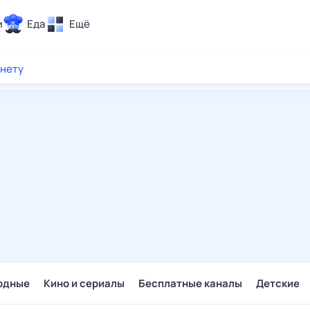
и
Еда
Ещё
Почта
рнету
ия и отдых
Поиск
Погода
ТВ-программа
и и тренды
 ситуации
 вместе
Помощь
одные
Кино и сериалы
Бесплатные каналы
Детские