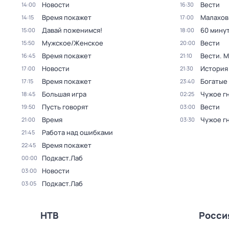
Новости
Вести
14:00
16:30
Время покажет
Малахов
14:15
17:00
Давай поженимся!
60 мину
15:00
18:00
Мужское/Женское
Вести
15:50
20:00
Время покажет
Вести. 
16:45
21:10
Новости
История
17:00
21:30
Время покажет
Богатые
17:15
23:40
Большая игра
Чужое г
18:45
02:25
Пусть говорят
Вести
19:50
03:00
Время
Чужое г
21:00
03:30
Работа над ошибками
21:45
Время покажет
22:45
Подкаст.Лаб
00:00
Новости
03:00
Подкаст.Лаб
03:05
НТВ
Росси