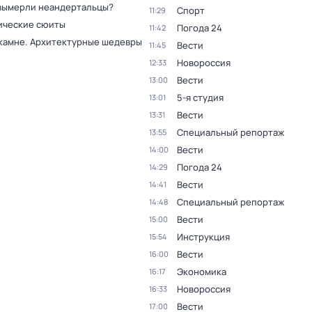
вымерли неандертальцы?
Спорт
11:29
ческие сюиты
Погода 24
11:42
 камне. Архитектурные шедевры
Вести
11:45
Новороссия
12:33
Вести
13:00
5-я студия
13:01
Вести
13:31
Специальный репортаж
13:55
Вести
14:00
Погода 24
14:29
Вести
14:41
Специальный репортаж
14:48
Вести
15:00
Инструкция
15:54
Вести
16:00
Экономика
16:17
Новороссия
16:33
Вести
17:00