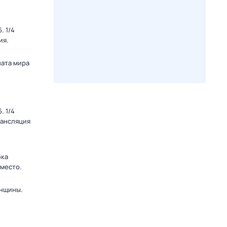
. 1/4
ия.
ната мира
. 1/4
рансляция
бка
 место.
енщины.