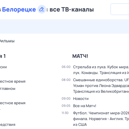
в
Белорецке
:
все ТВ-каналы
29 июл,
ср
30 июл,
чт
31 июл,
пт
1 авг,
сб
2 авг,
вс
Фильмы
я 1
МАТЧ!
ссии
Стрельба из лука. Кубок мира
06:00
лук. Команды. Трансляция из
Смешанные единоборства. UF
08:00
Местное время
Усман против Леона Эдвардса
 главном
Трансляция из Великобритан
Новости
09:00
Местное время
Все на Матч!
09:05
т
Футбол. Чемпионат мира-2026
11:30
финала. Норвегия - Англия. Т
ледствия
из США