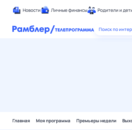
Новости
Личные финансы
Родители и дет
Здоровье
Поиск по инте
Развлечен
Дом и уют
Спорт
Карьера
Авто
Технологи
Жизненные
Сберегаем
Гороскопы
Главная
Моя программа
Премьеры недели
Вых