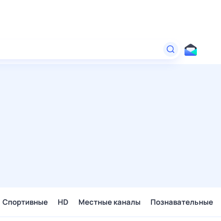
Спортивные
HD
Местные каналы
Познавательные