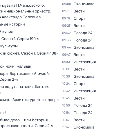
Экономика
09:08
я музыка П.Чайковского.
кий национальный оркестр.
Вести
09:11
 Александр Соловьев
Спорт
09:18
ьные истории
Вести
09:23
 купол
Погода 24
09:32
. Сезон 1
. Серия 190-я
Погода 24
09:36
 культуры
Экономика
09:44
кий сюжет
. Сезон 1
. Серия 408-
Вести
09:47
Инструкция
09:51
ой ночи, малыши!
Вести
10:00
мера. Вертикальный музей
.
Экономика
10:20
 Серия 2-я
Спорт
10:24
ие ведут знатоки: Шантаж
.
Инструкция
10:32
я
Вести
10:45
 камне. Архитектурные шедевры
Погода 24
10:50
ок!
Погода 24
10:54
было дело... или История
Вести
10:57
 промышленности
. Серия 2-я
Экономика
11:24