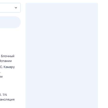
3 авг,
пн
4 авг,
вт
5 авг,
ср
6 авг,
чт
Вчера
Сегодня
. Блочный
 Испании
C. Камару
.
ии
. 1/4
рансляция