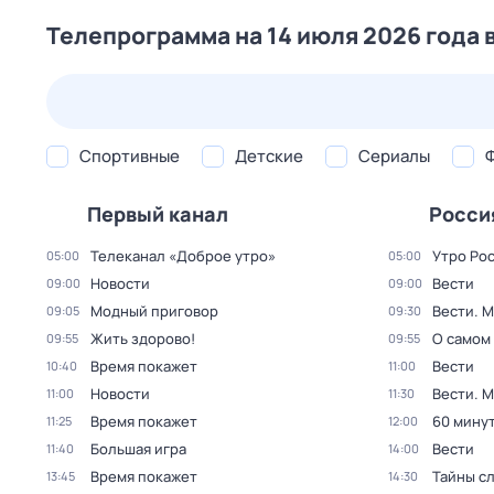
Телепрограмма на 14 июля 2026 года 
25 июл,
сб
26 июл,
вс
27 июл,
пн
28 июл,
вт
Спортивные
Детские
Сериалы
Первый канал
Росси
Телеканал «Доброе утро»
Утро Ро
05:00
05:00
Новости
Вести
09:00
09:00
Модный приговор
Вести. 
09:05
09:30
Жить здорово!
О самом
09:55
09:55
Время покажет
Вести
10:40
11:00
Новости
Вести. 
11:00
11:30
Время покажет
60 мину
11:25
12:00
Большая игра
Вести
11:40
14:00
Время покажет
Тайны с
13:45
14:30