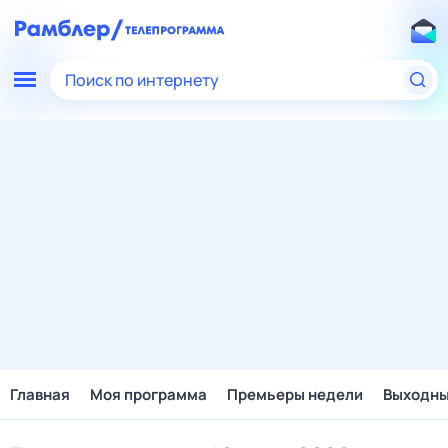
Поиск по интернету
Главная
Моя программа
Премьеры недели
Выходн