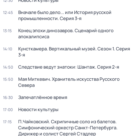
Новости культуры
12:30
Вначале было дело... или История русской
12:45
промышленности
. Серия 3-я
Конец эпохи динозавров. Сценарий одного
13:15
апокалипсиса
Кунсткамера. Вертикальный музей
. Сезон 1
. Серия
14:10
3-я
Следствие ведут знатоки: Шантаж
. Серия 2-я
14:50
Мая Миткевич. Хранитель искусства Русского
15:50
Севера
Запечатлённое время
16:30
Новости культуры
17:00
П.Чайковский. Скрипичные соло из балетов.
17:15
Симфонический оркестр Санкт-Петербурга.
Дирижер и солист Сергей Стадлер