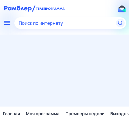
Поиск по интернету
Главная
Моя программа
Премьеры недели
Выходн