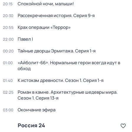
Спокойной ночи, малыши!
20:15
Рассекреченная история
. Серия 9-я
20:30
Крах операции «Террор»
20:55
Павел I
22:00
Тайные дворцы Эрмитажа
. Серия 1-я
00:20
«Айболит-66». Нормальные герои всегда идут в
01:00
обход
К истокам древности
. Сезон 1
. Серия 1-я
01:40
Роман в камне. Архитектурные шедевры мира
.
02:25
Сезон 1
. Серия 13-я
Окончание эфира
03:00
Россия 24