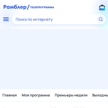
Поиск по интернету
Главная
Моя программа
Премьеры недели
Выходн