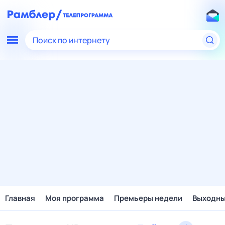
Поиск по интернету
Главная
Моя программа
Премьеры недели
Выходн