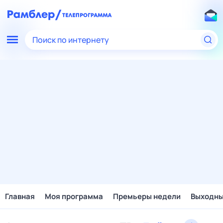
Поиск по интернету
Главная
Моя программа
Премьеры недели
Выходн