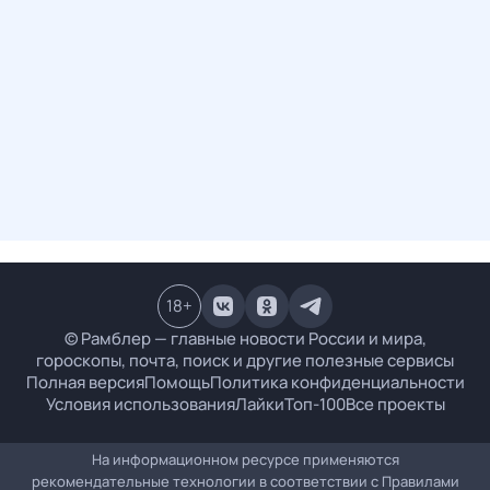
18
+
© Рамблер — главные новости России и мира,
гороскопы, почта, поиск и другие полезные сервисы
Полная версия
Помощь
Политика конфиденциальности
Условия использования
Лайки
Топ-100
Все проекты
На информационном ресурсе применяются
рекомендательные технологии в соответствии с
Правилами