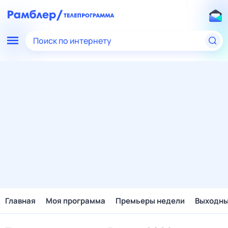
Поиск по интернету
Главная
Моя программа
Премьеры недели
Выходн