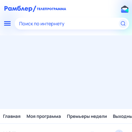
Поиск по интернету
Главная
Моя программа
Премьеры недели
Выходн