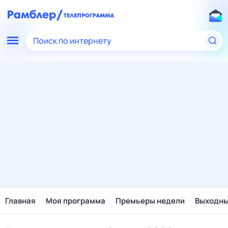
Поиск по интернету
Главная
Моя программа
Премьеры недели
Выходн