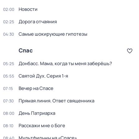
Новости
02:00
Дорога отчаяния
02:25
Самые шoкиpующие гипотезы
04:30
Спас
Донбасс. Мама, когда ты меня заберёшь?
05:25
Святой Дух
. Серия 1-я
05:55
Вечер на Спасе
07:15
Прямая линия. Ответ священника
07:30
День Патриарха
08:00
Расскажи мне о Боге
08:10
Мультфильмы на «Спасе»
08:40