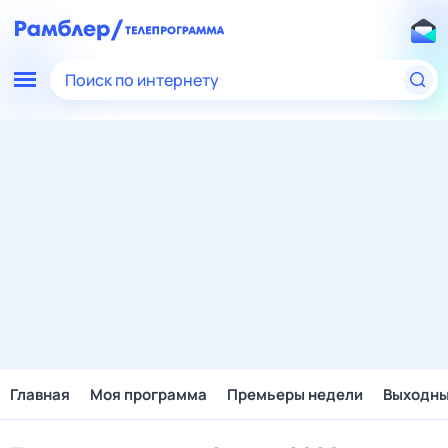
Поиск по интернету
Главная
Моя программа
Премьеры недели
Выходн