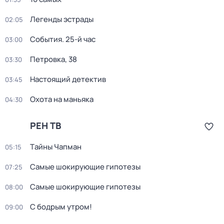
Легенды эстрады
02:05
События. 25-й час
03:00
Петровка, 38
03:30
Настоящий детектив
03:45
Охота на маньяка
04:30
РЕН ТВ
Тaйны Чапман
05:15
Самые шoкиpующие гипотезы
07:25
Самые шoкиpующие гипотезы
08:00
С бодрым утром!
09:00