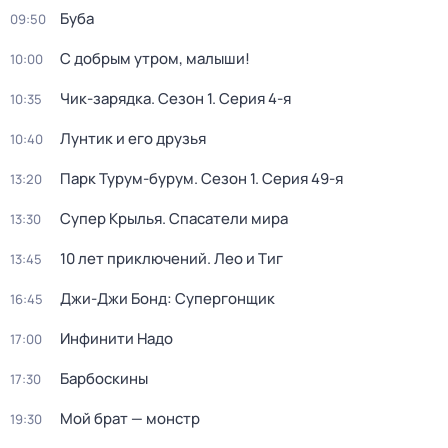
Буба
09:50
С добрым утром, малыши!
10:00
Чик-зарядка
. Сезон 1
. Серия 4-я
10:35
Лунтик и его друзья
10:40
Парк Турум-бурум
. Сезон 1
. Серия 49-я
13:20
Супер Крылья. Спасатели мира
13:30
10 лет приключений. Лео и Тиг
13:45
Джи-Джи Бонд: Супергонщик
16:45
Инфинити Надо
17:00
Барбоскины
17:30
Мой брат — монстр
19:30