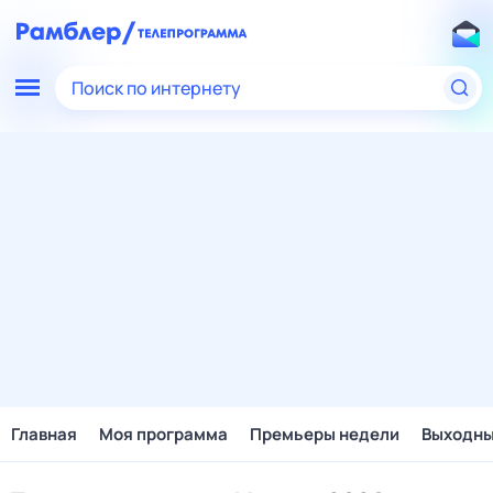
Поиск по интернету
Главная
Моя программа
Премьеры недели
Выходн