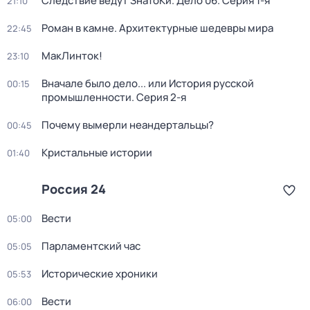
Следствие ведут ЗнаТоКи. Дело 06
. Серия 1-я
21:10
Роман в камне. Архитектурные шедевры мира
22:45
МакЛинток!
23:10
Вначале было дело... или История русской
00:15
промышленности
. Серия 2-я
Почему вымерли неандертальцы?
00:45
Кристальные истории
01:40
Россия 24
Вести
05:00
Парламентский час
05:05
Исторические хроники
05:53
Вести
06:00