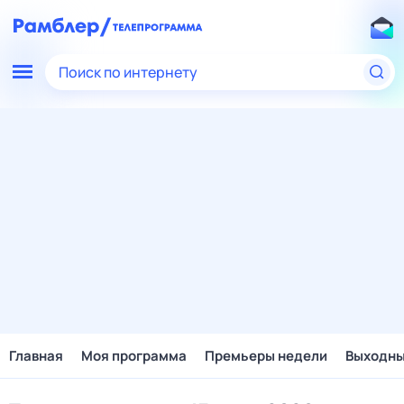
Поиск по интернету
Главная
Моя программа
Премьеры недели
Выходн