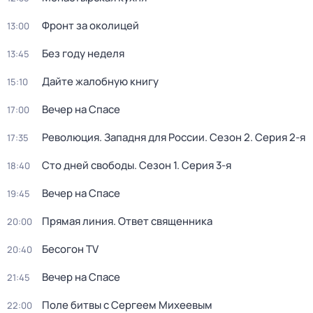
Фронт за околицей
13:00
Без году неделя
13:45
Дайте жалобную книгу
15:10
Вeчер на Спасe
17:00
Революция. Западня для России
. Сезон 2
. Серия 2-я
17:35
Сто дней свободы
. Сезон 1
. Серия 3-я
18:40
Вeчер на Спасe
19:45
Прямая линия. Ответ священника
20:00
Бесогон TV
20:40
Вeчер на Спасe
21:45
Поле битвы с Сергеем Михеевым
22:00