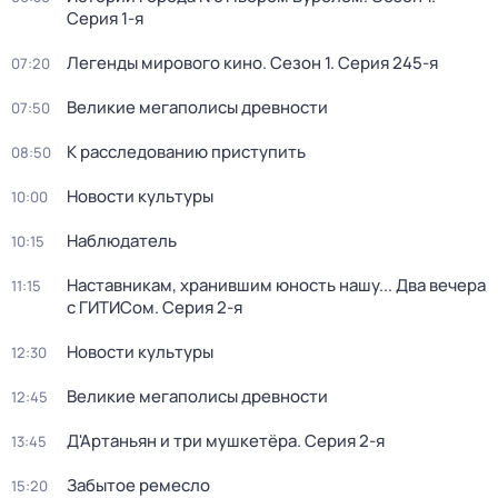
Серия 1-я
Легенды мирового кино
. Сезон 1
. Серия 245-я
07:20
Великие мегаполисы древности
07:50
К расследованию приступить
08:50
Новости культуры
10:00
Наблюдатель
10:15
Наставникам, хранившим юность нашу... Два вечера
11:15
с ГИТИСом
. Серия 2-я
Новости культуры
12:30
Великие мегаполисы древности
12:45
Д'Артаньян и три мушкетёра
. Серия 2-я
13:45
Забытое ремесло
15:20