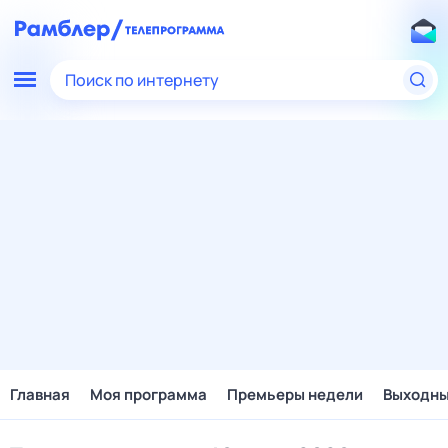
Поиск по интернету
Главная
Моя программа
Премьеры недели
Выходн