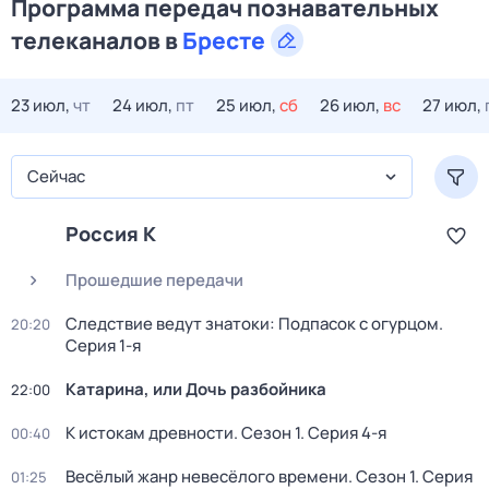
Программа передач познавательных
телеканалов в
Бресте
23 июл,
чт
24 июл,
пт
25 июл,
сб
26 июл,
вс
27 июл,
Сейчас
Россия К
Прошедшие передачи
Следствие ведут знатоки: Подпасок с огурцом
.
20:20
Серия 1-я
Катарина, или Дочь разбойника
22:00
К истокам древности
. Сезон 1
. Серия 4-я
00:40
Весёлый жанр невесёлого времени
. Сезон 1
. Серия
01:25