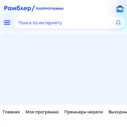
Поиск по интернету
Главная
Моя программа
Премьеры недели
Выходн