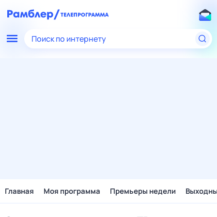
Поиск по интернету
Главная
Моя программа
Премьеры недели
Выходн