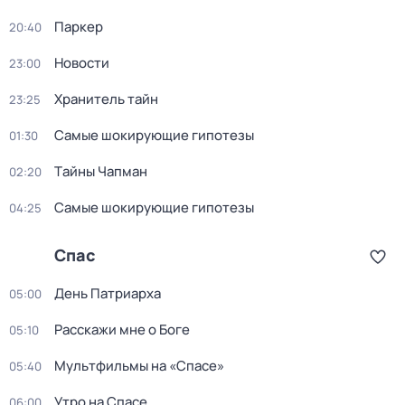
Паркер
20:40
Новости
23:00
Хранитель тайн
23:25
Самые шoкиpующие гипотезы
01:30
Тaйны Чапман
02:20
Самые шoкиpующие гипотезы
04:25
Спас
Дeнь Патриаpха
05:00
Расскажи мне о Боге
05:10
Мультфильмы на «Спасе»
05:40
Утро на Спасе
06:00