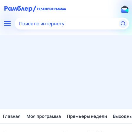
Поиск по интернету
Главная
Моя программа
Премьеры недели
Выходн