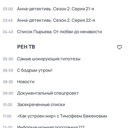
Анна-детективъ
. Сезон 2
. Серия 21-я
03:00
Анна-детективъ
. Сезон 2
. Серия 22-я
03:45
Список Пырьева. От любви до ненависти
04:40
РЕН ТВ
Самые шoкиpующие гипотезы
05:00
С бодрым утром!
06:00
Новости
08:30
Документальный спецпроект
09:00
Зacекрeченные cписки
10:00
«Как устроен мир» с Тимофеем Баженовым
11:00
Информационная программа 112
12:00