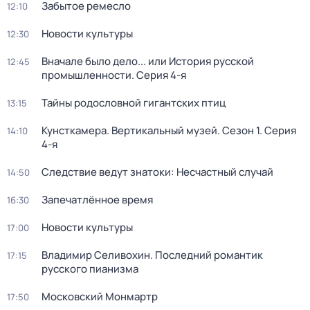
Забытое ремесло
12:10
Новости культуры
12:30
Вначале было дело... или История русской
12:45
промышленности
. Серия 4-я
Тайны родословной гигантских птиц
13:15
Кунсткамера. Вертикальный музей
. Сезон 1
. Серия
14:10
4-я
Следствие ведут знатоки: Несчастный случай
14:50
Запечатлённое время
16:30
Новости культуры
17:00
Владимир Селивохин. Последний романтик
17:15
русского пианизма
Московский Монмартр
17:50