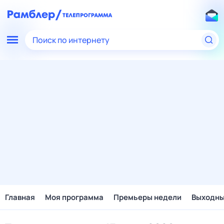
Поиск по интернету
Главная
Моя программа
Премьеры недели
Выходн