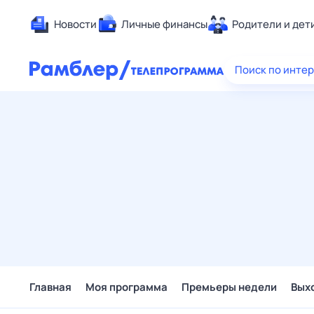
Новости
Личные финансы
Родители и дет
Здоровье
Поиск по инте
Развлечен
Дом и уют
Спорт
Карьера
Авто
Технологи
Жизненные
Сберегаем
Гороскопы
Главная
Моя программа
Премьеры недели
Вых