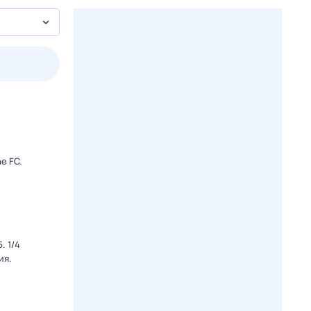
2 авг,
вс
3 авг,
пн
4 авг,
вт
5 авг,
ср
Вчера
Сегодня
e FC.
. 1/4
ия.