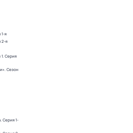
 1-я
 2-я
 1
. Серия
ди»
. Сезон
а
. Серия 1-