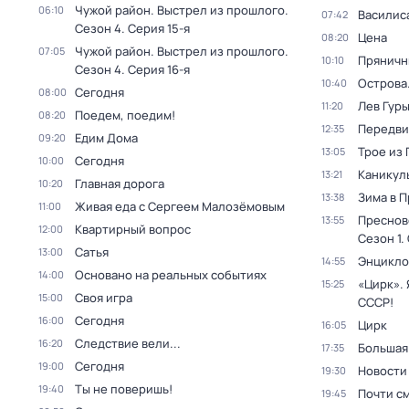
Чужой район. Выстрел из прошлого
.
06:10
Василис
07:42
Сезон 4
. Серия 15-я
Цена
08:20
Чужой район. Выстрел из прошлого
.
07:05
Пряничн
10:10
Сезон 4
. Серия 16-я
Острова
10:40
Сегодня
08:00
Лев Гур
11:20
Поедем, поедим!
08:20
Передви
12:35
Едим Дома
09:20
Трое из
13:05
Сегодня
10:00
Каникул
13:21
Главная дорога
10:20
Зима в 
13:38
Живая еда с Сергеем Малозёмовым
11:00
Преснов
13:55
Квартирный вопрос
12:00
Сезон 1
.
Сатья
13:00
Энцикло
14:55
Основано на реальных событиях
14:00
«Цирк». 
15:25
Своя игра
15:00
СССР!
Сегодня
16:00
Цирк
16:05
Следствие вели...
16:20
Большая
17:35
Сегодня
19:00
Новости
19:30
Ты не поверишь!
19:40
Почти с
19:45