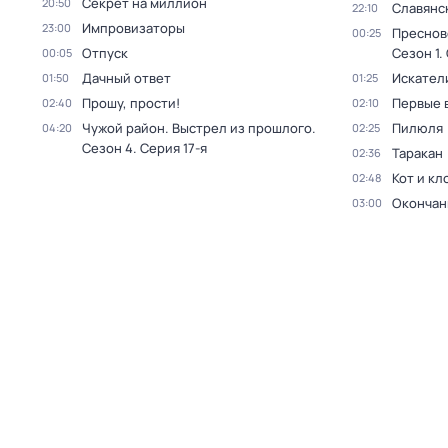
Секрет на миллион
20:50
Славянс
22:10
Импровизаторы
23:00
Преснов
00:25
Отпуск
Сезон 1
.
00:05
Дачный ответ
Искател
01:50
01:25
Прошу, прости!
Первые 
02:40
02:10
Чужой район. Выстрел из прошлого
.
Пилюля
04:20
02:25
Сезон 4
. Серия 17-я
Таракан
02:36
Кот и кл
02:48
Окончан
03:00