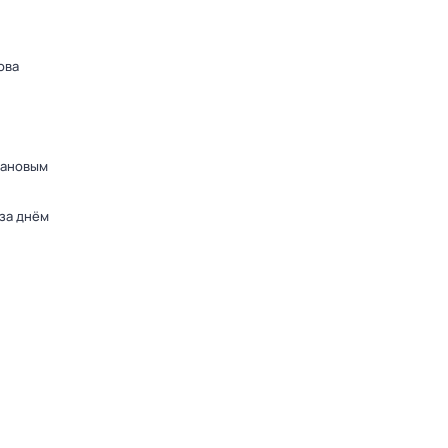
ова
дановым
 за днём