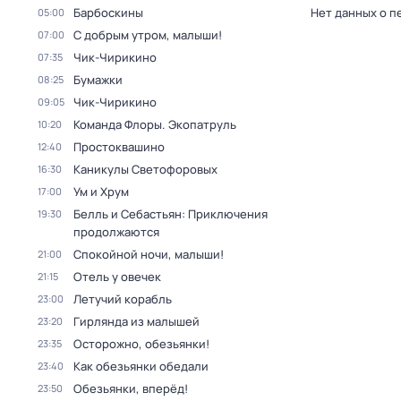
Барбоскины
Нет данных о п
05:00
С добрым утром, малыши!
07:00
Чик-Чирикино
07:35
Бумажки
08:25
Чик-Чирикино
09:05
Команда Флоры. Экопатруль
10:20
Простоквашино
12:40
Каникулы Светофоровых
16:30
Ум и Хрум
17:00
Белль и Себастьян: Приключения
19:30
продолжаются
Спокойной ночи, малыши!
21:00
Отель у овечек
21:15
Летучий корабль
23:00
Гирлянда из малышей
23:20
Осторожно, обезьянки!
23:35
Как обезьянки обедали
23:40
Обезьянки, вперёд!
23:50