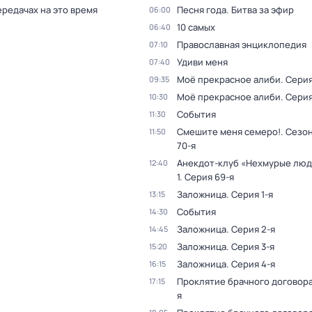
ередачах на это время
Песня года. Битва за эфир
06:00
10 самых
06:40
Православная энциклопедия
07:10
Удиви меня
07:40
Моё прекрасное алиби
. Серия
09:35
Моё прекрасное алиби
. Серия
10:30
События
11:30
Смешите меня семеро!
. Сезон
11:50
70-я
Анекдот-клуб «Нехмурые лю
12:40
1
. Серия 69-я
Заложница
. Серия 1-я
13:15
События
14:30
Заложница
. Серия 2-я
14:45
Заложница
. Серия 3-я
15:20
Заложница
. Серия 4-я
16:15
Проклятие брачного договор
17:15
я