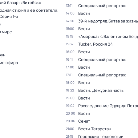
кий базар в Витебске
Специальный репортаж
13:11
одная стихия и ее обитатели
.
Вести
14:00
 Серия 1-я
39-й медотряд.Битва за жизнь
14:20
и
Вести
15:00
в мире
«Америка» с Валентином Бог
15:15
Tucker. Россия 24
15:37
Вести
16:00
оун
Специальный репортаж
16:11
ие эфира
Вести
17:00
Специальный репортаж
17:11
Вести
18:00
Вести. Дежурная часть
18:22
Вести
19:00
Расследование Эдуарда Петр
19:04
Вести
20:00
Сенат
20:06
Вести-Татарстан
21:00
Городские технологии
21:15