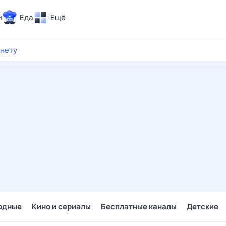
и
Еда
Ещё
Почта
рнету
ия и отдых
Поиск
Погода
ТВ-программа
и и тренды
 ситуации
 вместе
Помощь
одные
Кино и сериалы
Бесплатные каналы
Детские