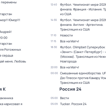
 перемены
Футбол. Чемпионат мира-2026
12:40
финала. Франция - Испания. 
атарстан
из США
мор!! Юмор!!!
Футбол. Чемпионат мира-2026
14:55
финала. Англия - Аргентина.
Трансляция из США
Андрей!
Новости
17:10
20:00
Все на Матч!
17:15
атарстан
Футбол. Olimpbet Суперкубок
18:30
для Рогожиных
«Зенит» (Санкт-Петербург) -
е сердца
(Москва). Трансляция из Ниж
дай меня, Любовь
Новгорода
Все на Матч!
22:00
Смешанные единоборства. UF
00:00
Дю Плесси против Камару Усм
Трансляция из США
я К
Россия 24
движника
Вести
05:00
ка нарисовал я
Tucker. Россия 24
05:09