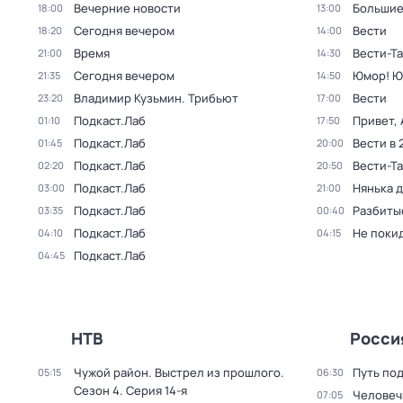
Вечерние новости
Большие
18:00
13:00
Сегодня вечером
Вести
18:20
14:00
Время
Вести-Т
21:00
14:30
Сегодня вечером
Юмор! Ю
21:35
14:50
Владимир Кузьмин. Трибьют
Вести
23:20
17:00
Подкаст.Лаб
Привет, 
01:10
17:50
Подкаст.Лаб
Вести в 
01:45
20:00
Подкаст.Лаб
Вести-Т
02:20
20:50
Подкаст.Лаб
Нянька 
03:00
21:00
Подкаст.Лаб
Разбиты
03:35
00:40
Подкаст.Лаб
Не поки
04:10
04:15
Подкаст.Лаб
04:45
НТВ
Росси
Чужой район. Выстрел из прошлого
.
Путь по
05:15
06:30
Сезон 4
. Серия 14-я
Человеч
07:05