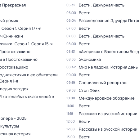
а Прекрасная
Вести. Дежурная часть
05:32
Вести
06:00
ый домик
Расследование Эдуарда Петр
06:04
. Сезон 1
. Серия 177-я
Вести
07:00
ыч Синичкин
Вести. Дежурная часть
07:08
жники
. Сезон 1
. Серия 15-я
Вести
08:00
 Простоквашино
«Америка» с Валентином Бог
08:13
ы в Простоквашино
Экономика
08:36
Простоквашино
Мир на ладони. История день
08:42
одная стихия и ее обитатели
.
Вести
09:00
 Серия 1-я
Специальный репортаж
09:19
педия загадок
Стоп Фейк
09:38
Я хотела быть счастливой в
Международное обозрение
10:00
Вести
11:00
Рассказы из русской истории
11:18
 опера – 2025
Вести
12:00
 культуры
Рассказы из русской истории
12:08
мешная история
Вести
13:00