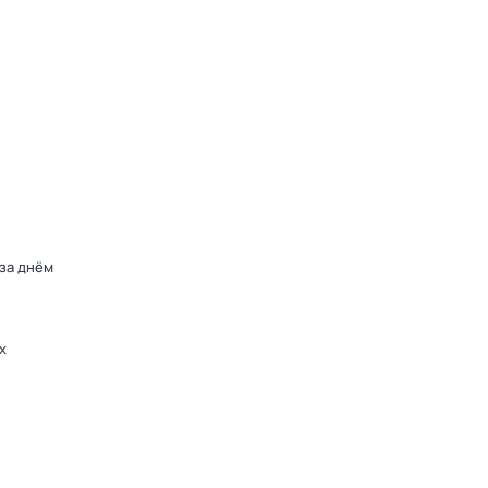
 за днём
х