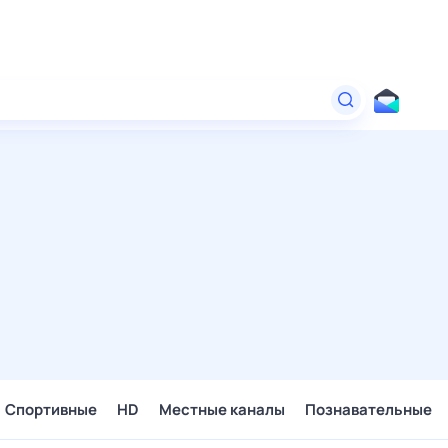
Спортивные
HD
Местные каналы
Познавательные