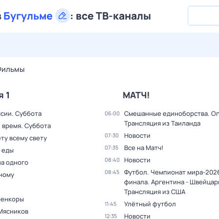
в
Бугульме
:
все ТВ-каналы
28 июл,
вт
29 июл,
ср
30 июл,
чт
31 июл,
пт
1 авг,
сб
Фильмы
я 1
МАТЧ!
ссии. Суббота
Смешанные единоборства. On
06:00
Трансляция из Таиланда
 время. Суббота
Новости
07:30
ту всему свету
Все на Матч!
07:35
 еды
Новости
08:40
на одного
Футбол. Чемпионат мира-2026
08:45
дному
финала. Аргентина - Швейцар
Трансляция из США
оенкоры
Улётный футбол
11:45
Мясников
Новости
12:35