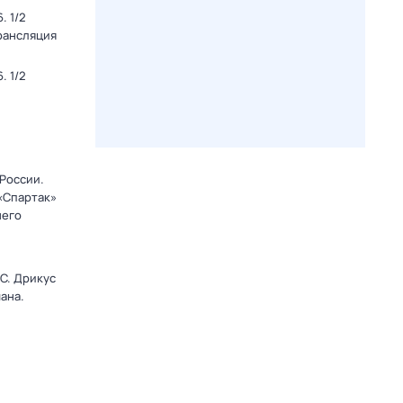
. 1/2
Трансляция
. 1/2
 России.
 «Спартак»
него
C. Дрикус
ана.