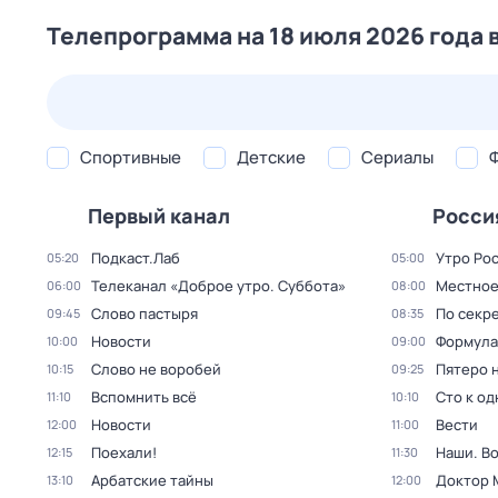
Телепрограмма на 18 июля 2026 года 
24 июл,
пт
25 июл,
сб
26 июл,
вс
27 июл,
пн
Спортивные
Детские
Сериалы
Первый канал
Росси
Подкаст.Лаб
Утро Ро
05:20
05:00
Телеканал «Доброе утро. Суббота»
Местное
06:00
08:00
Слово пастыря
По секре
09:45
08:35
Новости
Формула
10:00
09:00
Слово не воробей
Пятеро 
10:15
09:25
Вспомнить всё
Сто к о
11:10
10:10
Новости
Вести
12:00
11:00
Поехали!
Наши. В
12:15
11:30
Арбатские тайны
Доктор 
13:10
12:00