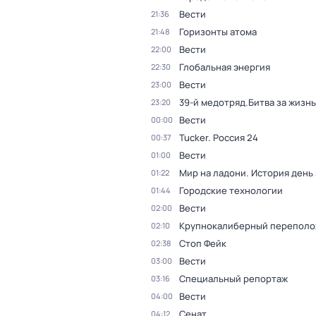
Вести
21:36
Горизонты атома
21:48
Вести
22:00
Глобальная энергия
22:30
Вести
23:00
39-й медотряд.Битва за жизнь
23:20
Вести
00:00
Tucker. Россия 24
00:37
Вести
01:00
Мир на ладони. История день
01:22
Городские технологии
01:44
Вести
02:00
Крупнокалиберный переполо
02:10
Стоп Фейк
02:38
Вести
03:00
Специальный репортаж
03:16
Вести
04:00
Сенат
04:12