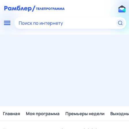
Поиск по интернету
Главная
Моя программа
Премьеры недели
Выходн