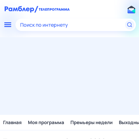
Поиск по интернету
Главная
Моя программа
Премьеры недели
Выходн