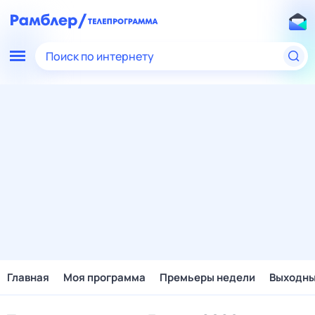
Поиск по интернету
Главная
Моя программа
Премьеры недели
Выходн