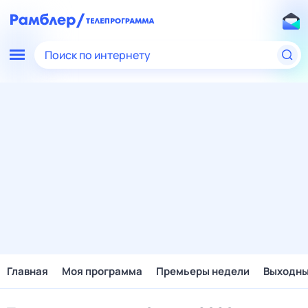
Поиск по интернету
Главная
Моя программа
Премьеры недели
Выходн