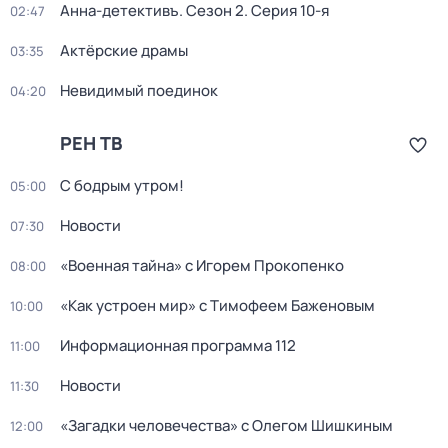
Анна-детективъ
. Сезон 2
. Серия 10-я
02:47
Актёрские драмы
03:35
Невидимый поединок
04:20
РЕН ТВ
С бодрым утром!
05:00
Новости
07:30
«Военная тайна» с Игорем Прокопенко
08:00
«Как устроен мир» с Тимофеем Баженовым
10:00
Информационная программа 112
11:00
Новости
11:30
«Загадки человечества» с Олегом Шишкиным
12:00