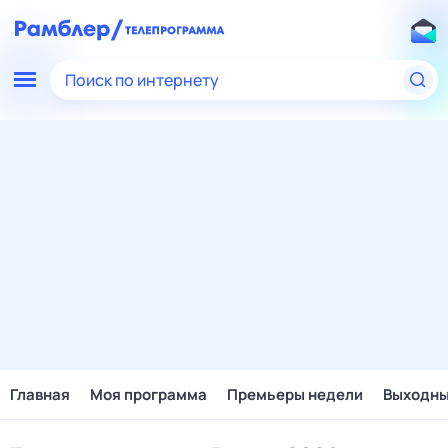
Поиск по интернету
Главная
Моя программа
Премьеры недели
Выходн