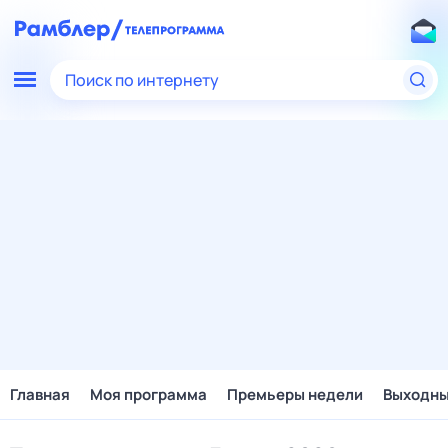
Поиск по интернету
Главная
Моя программа
Премьеры недели
Выходн