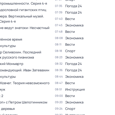
 промышленности
. Серия 4-я
Погода 24
07:35
одословной гигантских птиц
Погода 24
07:39
мера. Вертикальный музей
.
Вести
07:40
 Серия 4-я
Экономика
07:45
ие ведут знатоки: Несчастный
Вести
07:48
Экономика
08:08
лённое время
Вести
08:11
 культуры
Спорт
08:18
р Селивохин. Последний
к русского пианизма
Экономика
08:23
кий Монмартр
Погода 24
08:32
командующий. Иван Затевахин
Погода 24
08:36
 культуры
Экономика
08:44
 Ковчег. Теория невозможного
Вести
08:47
муж
Инструкция
08:51
 2
Вести
09:00
оп» с Петром Шепотинником
Экономика
09:20
 деревья
Спорт
09:24
09:32