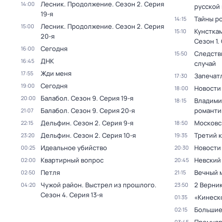
Лесник. Продолжение
. Сезон 2
. Серия
14:00
русской
19-я
Тайны р
14:15
Лесник. Продолжение
. Сезон 2
. Серия
15:00
Кунстка
15:10
20-я
Сезон 1
.
Сегодня
16:00
Следств
15:50
ДНК
16:45
случай
Жди меня
17:55
Запечат
17:30
Сегодня
19:00
Новости
18:00
Балабол
. Сезон 9
. Серия 19-я
20:00
Владими
18:15
Балабол
. Сезон 9
. Серия 20-я
романти
21:07
Дельфин
. Сезон 2
. Серия 9-я
Московс
22:15
18:50
Дельфин
. Сезон 2
. Серия 10-я
Третий 
23:20
19:35
Идеальное убийство
Новости
00:25
20:30
Квартирный вопрос
Невский
02:00
20:45
Петля
Вечный 
02:50
21:15
Чужой район. Выстрел из прошлого
.
2 Верник
04:20
23:50
Сезон 4
. Серия 13-я
«Кинеск
01:35
Большие
02:15
03:45