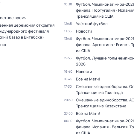
т
Футбол. Чемпионат мира-2026
10:30
финала. Португалия - Испания
Трансляция из США
Местное время
Улётный футбол
12:45
венная церемония открытия
ждународного фестиваля
Новости
13:35
ский базар в Витебске»
Футбол. Чемпионат мира-2026
13:40
тка
финала. Аргентина - Египет. 
из США
Футбол. Лучшие голы чемпио
15:55
2026
Новости
16:40
Все на Матч!
16:45
Смешанные единоборства. On
17:30
Трансляция из Таиланда
Смешанные единоборства. АС
20:30
Трансляция из Казахстана
Все на Матч!
23:00
Футбол. Чемпионат мира-2026
00:10
финала. Испания - Бельгия. Т
из США