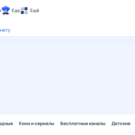
и
Еда
Ещё
Почта
рнету
ия и отдых
Поиск
Погода
ТВ-программа
и и тренды
 ситуации
 вместе
Помощь
одные
Кино и сериалы
Бесплатные каналы
Детские