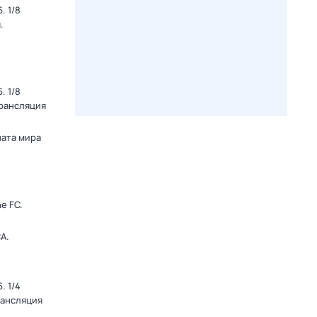
. 1/8
.
. 1/8
Трансляция
ната мира
e FC.
А.
. 1/4
рансляция