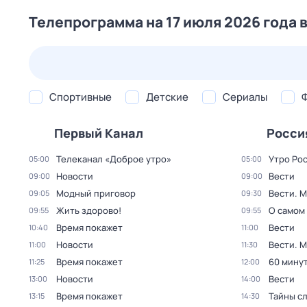
Телепрограмма на 17 июля 2026 года 
24 июл,
пт
25 июл,
сб
26 июл,
вс
27 июл,
пн
Спортивные
Детские
Сериалы
Первый Канал
Росси
Телеканал «Доброе утро»
Утро Ро
05:00
05:00
Новости
Вести
09:00
09:00
Модный приговор
Вести. 
09:05
09:30
Жить здорово!
О самом
09:55
09:55
Время покажет
Вести
10:40
11:00
Новости
Вести. 
11:00
11:30
Время покажет
60 мину
11:25
12:00
Новости
Вести
13:00
14:00
Время покажет
Тайны с
13:15
14:30