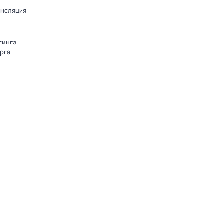
ансляция
тинга.
рга