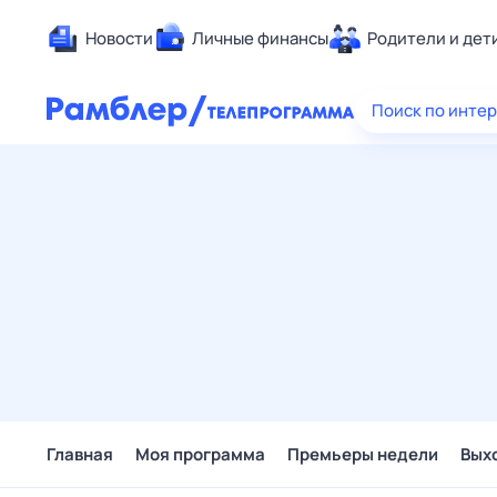
Новости
Личные финансы
Родители и дет
Здоровье
Поиск по инте
Развлечен
Дом и уют
Спорт
Карьера
Авто
Технологи
Жизненные
Сберегаем
Гороскопы
Главная
Моя программа
Премьеры недели
Вых