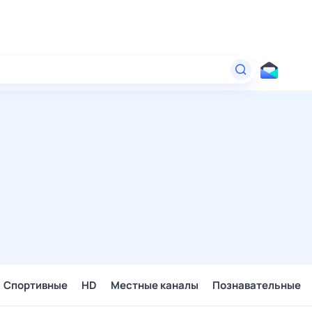
Спортивные
HD
Местные каналы
Познавательные