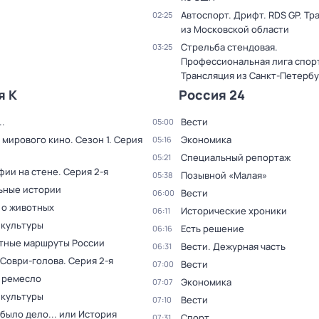
Автоспорт. Дрифт. RDS GP. Тр
02:25
из Московской области
Стрельба стендовая.
03:25
Профессиональная лига спор
Трансляция из Санкт-Петербу
я К
Россия 24
.
Вести
05:00
 мирового кино
. Сезон 1
. Серия
Экономика
05:16
Специальный репортаж
05:21
фии на стене
. Серия 2-я
Позывной «Малая»
05:38
ьные истории
Вести
06:00
 о животных
Исторические хроники
06:11
 культуры
Есть решение
06:16
тные маршруты России
Вести. Дежурная часть
06:31
 Соври-голова
. Серия 2-я
Вести
07:00
 ремесло
Экономика
07:07
 культуры
Вести
07:10
было дело... или История
Спорт
07:31