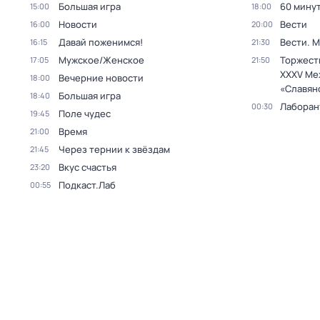
Большая игра
60 мину
15:00
18:00
Новости
Вести
16:00
20:00
Давай поженимся!
Вести. 
16:15
21:30
Мужское/Женское
Торжест
17:05
21:50
XXXV Ме
Вечерние новости
18:00
«Славян
Большая игра
18:40
Лаборан
00:30
Поле чудес
19:45
Время
21:00
Через тернии к звёздам
21:45
Вкус счастья
23:20
Подкаст.Лаб
00:55