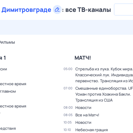
в
Димитровграде
:
все ТВ-каналы
28 июл,
вт
29 июл,
ср
30 июл,
чт
31 июл,
пт
1 авг,
сб
Фильмы
я 1
МАТЧ!
ссии
Стрельба из лука. Кубок мира
05:00
Классический лук. Индивиду
первенство. Трансляция из И
Местное время
Смешанные единоборства. UF
07:00
 главном
Усман против Хоакина Бакли.
Трансляция из США
Местное время
Новости
08:00
т
Все на Матч!
08:05
Новости
10:05
ледствия
Небесная грация
10:10