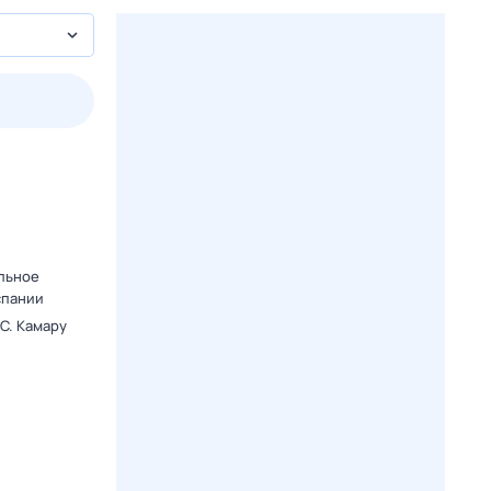
2 авг,
вс
3 авг,
пн
4 авг,
вт
5 авг,
ср
Вчера
Сегодня
.
альное
спании
C. Камару