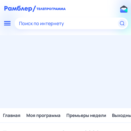
Поиск по интернету
Главная
Моя программа
Премьеры недели
Выходн