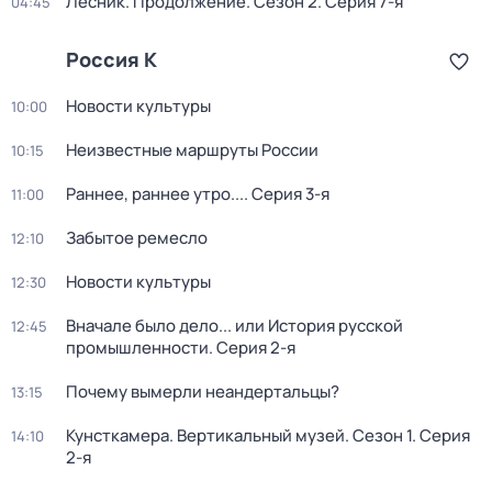
Лесник. Продолжение
. Сезон 2
. Серия 7-я
04:45
Россия К
Новости культуры
10:00
Неизвестные маршруты России
10:15
Раннее, раннее утро...
. Серия 3-я
11:00
Забытое ремесло
12:10
Новости культуры
12:30
Вначале было дело... или История русской
12:45
промышленности
. Серия 2-я
Почему вымерли неандертальцы?
13:15
Кунсткамера. Вертикальный музей
. Сезон 1
. Серия
14:10
2-я