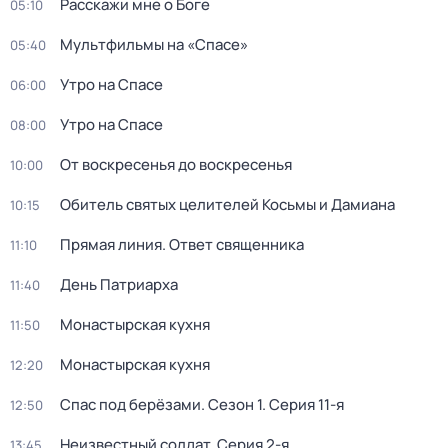
Расскажи мне о Боге
05:10
Мультфильмы на «Спасе»
05:40
Утро на Спасе
06:00
Утро на Спасе
08:00
От воскресенья до воскресенья
10:00
Обитель святых целителей Косьмы и Дамиана
10:15
Прямая линия. Ответ священника
11:10
Дeнь Патриаpха
11:40
Монастырская кухня
11:50
Монастырская кухня
12:20
Спас под берёзами
. Сезон 1
. Серия 11-я
12:50
Неизвестный солдат
. Серия 2-я
13:45