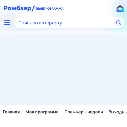
Поиск по интернету
Главная
Моя программа
Премьеры недели
Выходн