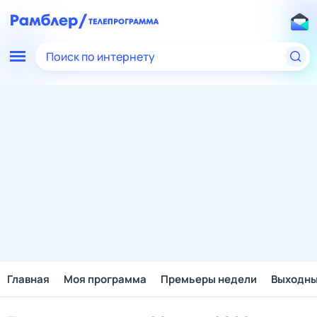
Поиск по интернету
Главная
Моя программа
Премьеры недели
Выходн