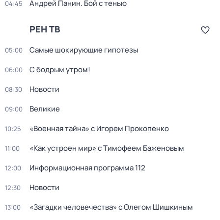
Андрей Панин. Бой с тенью
04:45
РЕН ТВ
Самые шoкиpующие гипотезы
05:00
С бодрым утром!
06:00
Новости
08:30
Великие
09:00
«Военная тайна» с Игорем Прокопенко
10:25
«Как устроен мир» с Тимофеем Баженовым
11:00
Информационная программа 112
12:00
Новости
12:30
«Загадки человечeства» с Олeгом Шишкиным
13:00