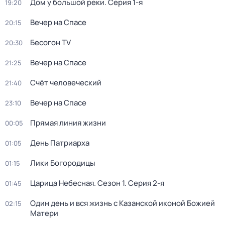
Дом у большой реки
. Серия 1-я
19:20
Вечер на Спасе
20:15
Бесогон TV
20:30
Вечер на Спасе
21:25
Счёт человеческий
21:40
Вечер на Спасе
23:10
Прямая линия жизни
00:05
День Патриарха
01:05
Лики Богородицы
01:15
Царица Небесная
. Сезон 1
. Серия 2-я
01:45
Один день и вся жизнь с Казанской иконой Божией
02:15
Матери