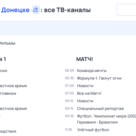
в
Донецке
:
все ТВ-каналы
28 июл,
вт
29 июл,
ср
30 июл,
чт
31 июл,
пт
1 авг,
сб
Фильмы
я 1
МАТЧ!
ссии
Команда мечты
06:00
Формула-1. Гаснут огни
06:30
Местное время
Новости
07:00
 главном
Все на Матч!
07:05
Новости
09:10
Местное время
Специальный репортаж
09:15
т
Футбол. Чемпионат мира-2002
09:35
Германия - Бразилия
Улётный футбол
11:35
ледствия