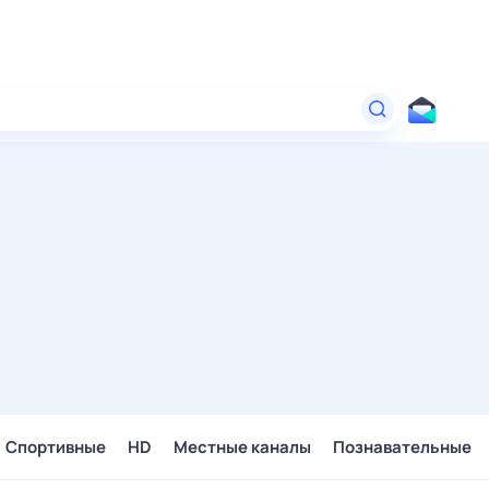
Спортивные
HD
Местные каналы
Познавательные