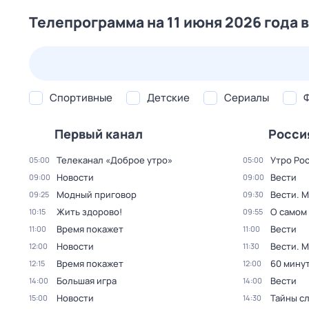
Телепрограмма на 11 июня 2026 года 
24 июл,
пт
25 июл,
сб
26 июл,
вс
27 июл,
пн
Спортивные
Детские
Сериалы
Первый канал
Росси
Телеканал «Доброе утро»
Утро Ро
05:00
05:00
Новости
Вести
09:00
09:00
Модный приговор
Вести. 
09:25
09:30
Жить здорово!
О самом
10:15
09:55
Время покажет
Вести
11:00
11:00
Новости
Вести. 
12:00
11:30
Время покажет
60 мину
12:15
12:00
Большая игра
Вести
14:00
14:00
Новости
Тайны с
15:00
14:30