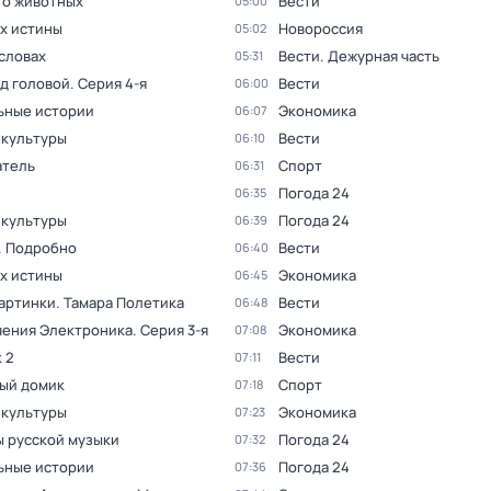
 о животных
Вести
05:00
ах истины
Новороссия
05:02
словах
Вести. Дежурная часть
05:31
ад головой
. Серия 4-я
Вести
06:00
ьные истории
Экономика
06:07
 культуры
Вести
06:10
тель
Спорт
06:31
Погода 24
06:35
 культуры
Погода 24
06:39
. Подробно
Вести
06:40
ах истины
Экономика
06:45
артинки. Тамара Полетика
Вести
06:48
ения Электроника
. Серия 3-я
Экономика
07:08
 2
Вести
07:11
ый домик
Спорт
07:18
 культуры
Экономика
07:23
 русской музыки
Погода 24
07:32
ьные истории
Погода 24
07:36