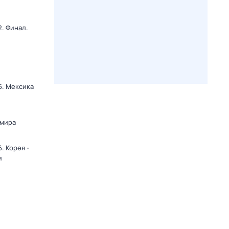
. Финал.
6. Мексика
и
 мира
. Корея -
и