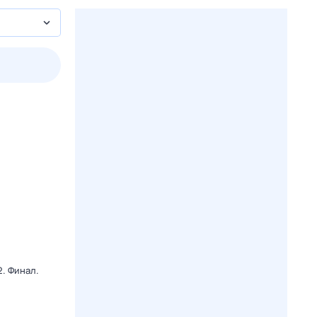
2 авг,
вс
3 авг,
пн
4 авг,
вт
5 авг,
ср
Вчера
Сегодня
. Финал.