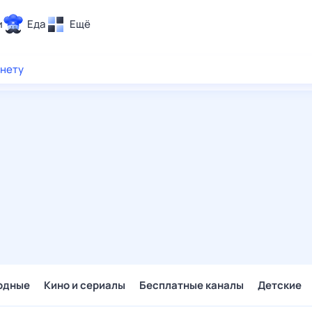
и
Еда
Ещё
Почта
рнету
ия и отдых
Поиск
Погода
ТВ-программа
и и тренды
 ситуации
 вместе
Помощь
одные
Кино и сериалы
Бесплатные каналы
Детские