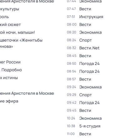
ения Аристотеля в Москве
Экономика
07:44
 культуры
Вести
07:47
роль
Инструкция
07:51
кий сюжет
Вести
08:00
ой ночи, малыши!
Экономика
08:20
цветочки «Женитьбы
Спорт
08:24
инова»
Вести.Net
08:32
Вести
08:45
нег России
Погода 24
08:50
. Подробно
Погода 24
08:54
ах истины
Вести
08:57
Экономика
09:24
ения Аристотеля в Москве
Спорт
09:29
ие эфира
Погода 24
09:42
Вести
09:45
Экономика
10:24
5-я студия
10:38
Вести
11:00