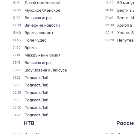
Давай поженимся!
60 мину
15:15
18:00
Мужское/Женское
Вести в 
16:05
20:00
Большая игра
Вести. 
17:00
21:40
Вечерние новости
Холоп 2
18:00
22:00
Время покажет
Холоп. 
18:40
00:15
Поле чудес
Непутёв
19:45
02:20
Время
21:00
Между нами химия
22:00
Большая игра
23:15
Шоу Вована и Лексуса
00:20
Подкаст.Лаб
01:25
Подкаст.Лаб
02:00
Подкаст.Лаб
02:35
Подкаст.Лаб
03:10
Подкаст.Лаб
03:50
Подкаст.Лаб
04:25
НТВ
Росси