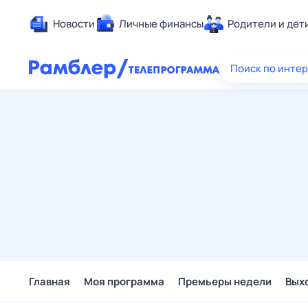
Новости
Личные финансы
Родители и дет
Здоровье
Поиск по инте
Развлечен
Дом и уют
Спорт
Карьера
Авто
Технологи
Жизненные
Сберегаем
Гороскопы
Главная
Моя программа
Премьеры недели
Вых