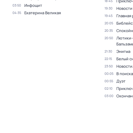
Приключ
18:45
Инфощит
03:50
Новости
19:30
Екатерина Великая
04:35
Главная 
19:45
Библейс
20:05
Спокойн
20:35
Лютики-
20:50
Бальзам
Энигма
21:30
Белый с
22:15
Новости
23:50
В поиск
00:05
Дуэт
00:55
Приключ
02:10
Окончан
03:00