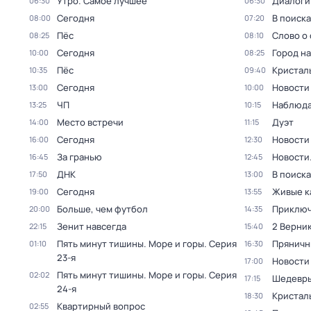
Утро. Самое лучшее
Диалоги
06:30
06:30
Сегодня
В поиск
08:00
07:20
Пёс
Слово о 
08:25
08:10
Сегодня
Город н
10:00
08:25
Пёс
Кристал
10:35
09:40
Сегодня
Новости
13:00
10:00
ЧП
Наблюда
13:25
10:15
Место встречи
Дуэт
14:00
11:15
Сегодня
Новости
16:00
12:30
За гранью
Новости
16:45
12:45
ДНК
В поиск
17:50
13:00
Сегодня
Живые к
19:00
13:55
Больше, чем футбол
Приключ
20:00
14:35
Зенит навсегда
2 Верник
22:15
15:40
Пять минут тишины. Море и горы
. Серия
Пряничн
01:10
16:30
23-я
Новости
17:00
Пять минут тишины. Море и горы
. Серия
02:02
Шедевры
17:15
24-я
Кристал
18:30
Квартирный вопрос
02:55