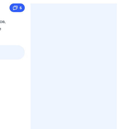
6
ов,
е
3 авг,
пн
4 авг,
вт
5 авг,
ср
6 авг,
чт
Вчера
Сегодня