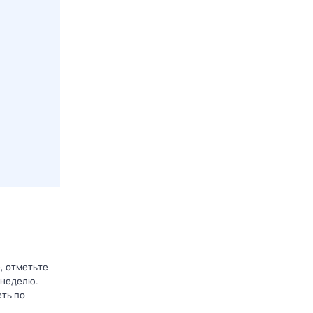
, отметьте
 неделю.
еть по