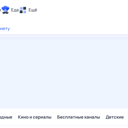
и
Еда
Ещё
Почта
рнету
ия и отдых
Поиск
Погода
ТВ-программа
и и тренды
 ситуации
 вместе
Помощь
одные
Кино и сериалы
Бесплатные каналы
Детские