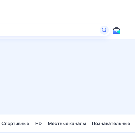
Спортивные
HD
Местные каналы
Познавательные