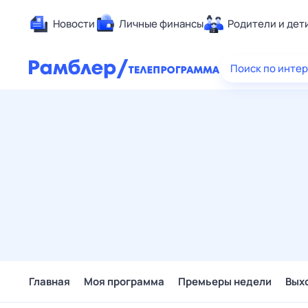
Новости
Личные финансы
Родители и дет
Здоровье
Поиск по инте
Развлечен
Дом и уют
Спорт
Карьера
Авто
Технологи
Жизненные
Сберегаем
Гороскопы
Главная
Моя программа
Премьеры недели
Вых