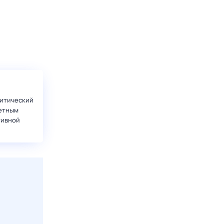
итический
етным
тивной