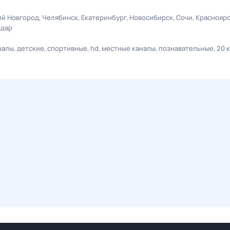
й Новгород
Челябинск
Екатеринбург
Новосибирск
Сочи
Краснояр
одар
налы
детские
спортивные
hd
местные каналы
познавательные
20 