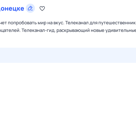
онецке
очет попробовать мир на вкус. Телеканал для путешественник
зерцателей. Телеканал-гид, раскрывающий новые удивительны
29 июл,
ср
30 июл,
чт
31 июл,
пт
1 авг,
сб
2 авг,
вс