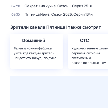
Секреты на кухне
. Сезон 1
. Серия 25-я
04:20
Пятница News
. Сезон 2026
. Серия 134-я
04:30
Зрители канала Пятница! также смотрят
Dомашний
СТС
Телевизионная фабрика
Художественные филь
уюта, где каждый зритель
сериалы, ситкомы,
найдет что‑нибудь по душе.
скетчкомы и
развлекательные шоу.