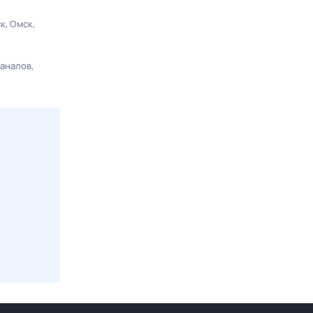
ск
Омск
каналов