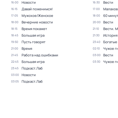
Новости
Вести
16:00
16:30
Давай поженимся!
Малахов
16:15
17:00
Мужское/Женское
60 мину
17:05
18:00
Вечерние новости
Вести
18:00
20:00
Время покажет
Вести. 
18:15
21:10
Большая игра
История
18:45
21:30
Пусть говорят
Богатые
19:50
23:40
Время
Чужое г
21:00
02:10
Работа над ошибками
Вести
21:45
03:00
Большая игра
Чужое г
22:45
03:30
Подкаст.Лаб
23:45
Новости
03:00
Подкаст.Лаб
03:05