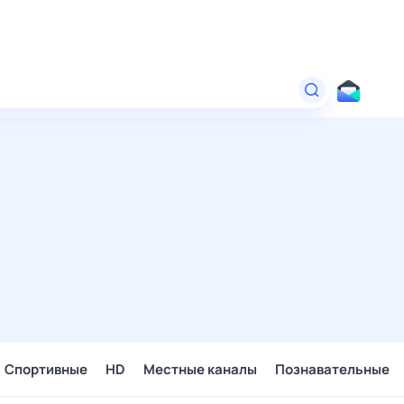
Спортивные
HD
Местные каналы
Познавательные