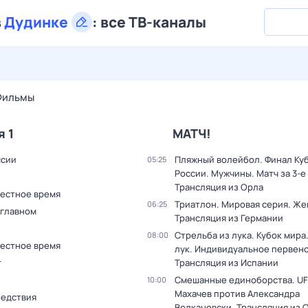
в
Дудинке
:
все ТВ-каналы
28 июл,
вт
29 июл,
ср
30 июл,
чт
31 июл,
пт
1 авг,
сб
Фильмы
я 1
МАТЧ!
ссии
Пляжный волейбол. Финал Ку
05:25
России. Мужчины. Матч за 3-е
Трансляция из Орла
Местное время
Триатлон. Мировая серия. Ж
06:25
 главном
Трансляция из Германии
Стрельба из лука. Кубок мира
08:00
Местное время
лук. Индивидуальное первенс
т
Трансляция из Испании
Смешанные единоборства. UF
10:00
Махачев против Александра
ледствия
Волкановски. Трансляция из 