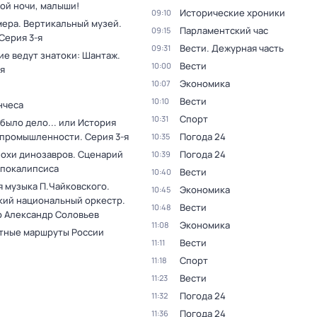
ой ночи, малыши!
Исторические хроники
09:10
мера. Вертикальный музей
.
Парламентский час
09:15
 Серия 3-я
Вести. Дежурная часть
09:31
ие ведут знатоки: Шантаж
.
Вести
10:00
я
Экономика
10:07
Вести
10:10
нчеса
Спорт
10:31
было дело... или История
 промышленности
. Серия 3-я
Погода 24
10:35
похи динозавров. Сценарий
Погода 24
10:39
апокалипсиса
Вести
10:40
я музыка П.Чайковского.
Экономика
10:45
кий национальный оркестр.
Вести
10:48
 Александр Соловьев
Экономика
11:08
тные маршруты России
Вести
11:11
Спорт
11:18
Вести
11:23
Погода 24
11:32
Погода 24
11:36