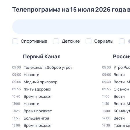
Телепрограмма на 15 июля 2026 года 
24 июл,
пт
25 июл,
сб
26 июл,
вс
27 июл,
пн
Спортивные
Детские
Сериалы
Первый Канал
Росси
Телеканал «Доброе утро»
Утро Ро
05:00
05:00
Новости
Вести
09:00
09:00
Модный приговор
Вести. 
09:05
09:30
Жить здорово!
О самом
09:55
09:55
Время покажет
Вести
10:40
11:00
Новости
Вести. 
13:00
11:30
Время покажет
60 мину
13:25
12:00
Большая игра
Вести
13:55
14:00
Время покажет
Тайны с
15:00
14:30