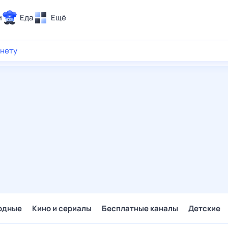
и
Еда
Ещё
Почта
рнету
ия и отдых
Поиск
Погода
ТВ-программа
и и тренды
 ситуации
 вместе
Помощь
одные
Кино и сериалы
Бесплатные каналы
Детские