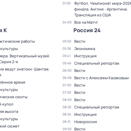
Футбол. Чемпионат мира-2026
01:00
финала. Англия - Аргентина.
Трансляция из США
Все на Матч!
04:00
я К
Россия 24
ктические работы
Вести
05:00
 культуры
Экономика
05:36
мера. Вертикальный музей
.
Инструкция
05:41
 Серия 2-я
Специальный репортаж
05:46
ие ведут знатоки: Шантаж
.
Вести
06:00
я
Вести с Алексеем Казаковым
06:08
лённое время
Вести
07:00
 культуры
Вести
07:05
ческие сюиты
Вести
08:00
 купол
Специальный репортаж
08:20
яя высота
Инструкция
08:24
 культуры
Новороссия
08:31
кий сюжет
Вести
09:00