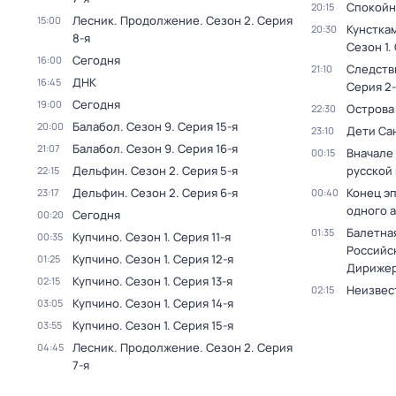
Спокойн
20:15
Лесник. Продолжение
. Сезон 2
. Серия
15:00
Кунстка
20:30
8-я
Сезон 1
.
Сегодня
16:00
Следств
21:10
ДНК
16:45
Серия 2-
Сегодня
19:00
Острова
22:30
Балабол
. Сезон 9
. Серия 15-я
20:00
Дети Са
23:10
Балабол
. Сезон 9
. Серия 16-я
21:07
Вначале 
00:15
Дельфин
. Сезон 2
. Серия 5-я
русской
22:15
Дельфин
. Сезон 2
. Серия 6-я
Конец э
23:17
00:40
одного 
Сегодня
00:20
Балетна
01:35
Купчино
. Сезон 1
. Серия 11-я
00:35
Российс
Купчино
. Сезон 1
. Серия 12-я
01:25
Дирижер
Купчино
. Сезон 1
. Серия 13-я
02:15
Неизвес
02:15
Купчино
. Сезон 1
. Серия 14-я
03:05
Купчино
. Сезон 1
. Серия 15-я
03:55
Лесник. Продолжение
. Сезон 2
. Серия
04:45
7-я