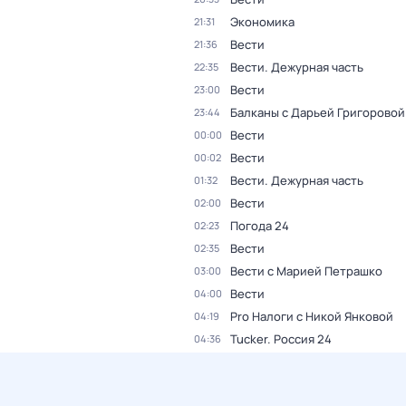
Экономика
21:31
Вести
21:36
Вести. Дежурная часть
22:35
Вести
23:00
Балканы с Дарьей Григоровой
23:44
Вести
00:00
Вести
00:02
Вести. Дежурная часть
01:32
Вести
02:00
Погода 24
02:23
Вести
02:35
Вести с Марией Петрашко
03:00
Вести
04:00
Pro Налоги с Никой Янковой
04:19
Tucker. Россия 24
04:36