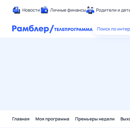
Новости
Личные финансы
Родители и дет
Здоровье
Поиск по инте
Развлечен
Дом и уют
Спорт
Карьера
Авто
Технологи
Жизненные
Сберегаем
Гороскопы
Главная
Моя программа
Премьеры недели
Вых