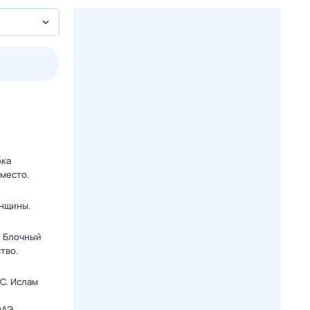
2 авг,
вс
3 авг,
пн
4 авг,
вт
5 авг,
ср
Вчера
Сегодня
бка
 место.
енщины.
. Блочный
тво.
C. Ислам
ОАЭ