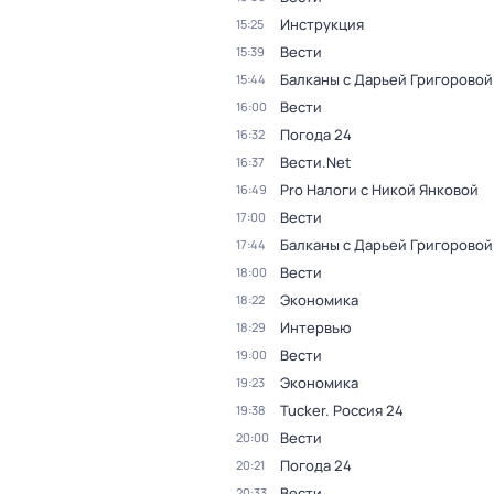
Инструкция
15:25
Вести
15:39
Балканы с Дарьей Григоровой
15:44
Вести
16:00
Погода 24
16:32
Вести.Net
16:37
Pro Налоги с Никой Янковой
16:49
Вести
17:00
Балканы с Дарьей Григоровой
17:44
Вести
18:00
Экономика
18:22
Интервью
18:29
Вести
19:00
Экономика
19:23
Tucker. Россия 24
19:38
Вести
20:00
Погода 24
20:21
Вести
20:33